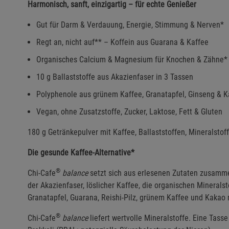
Harmonisch, sanft, einzigartig – für echte Genießer
Gut für Darm & Verdauung, Energie, Stimmung & Nerven*
Regt an, nicht auf** – Koffein aus Guarana & Kaffee
Organisches Calcium & Magnesium für Knochen & Zähne*
10 g Ballaststoffe aus Akazienfaser in 3 Tassen
Polyphenole aus grünem Kaffee, Granatapfel, Ginseng & 
Vegan, ohne Zusatzstoffe, Zucker, Laktose, Fett & Gluten
180 g Getränkepulver mit Kaffee, Ballaststoffen, Mineralst
Die gesunde Kaffee-Alternative*
®
Chi-Cafe
balance
setzt sich aus erlesenen Zutaten zusamme
der Akazienfaser, löslicher Kaffee, die organischen Minera
Granatapfel, Guarana, Reishi-Pilz, grünem Kaffee und Kak
®
Chi-Cafe
balance
liefert wertvolle Mineralstoffe. Eine Tass