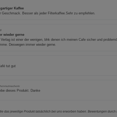
gartiger Kaffee
 Geschmack. Besser als jeder Filterkaffee.Sehr zu empfehlen.
48
r wieder gerne
Verlag ist einer der wenigen, bhk denen ich meinen Cafe sicher und problem
mme. Deswegen immer wieder gerne.
afé tut gut
henmutmacherin
iebe dieses Produkt. Danke
e das jeweilige Produkt tatsächlich bei uns erworben haben. Bewertungen durch P