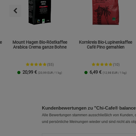
e
Mount Hagen Bio-Röstkaffee
Kornkreis Bio-Lupinenkaffee
Arabica Crema ganze Bohne
Café Pino gemahlen
(55)
(10)
20,99
€
6,49
€
(20,99 EUR / 1 kg)
(12,98 EUR / 1 kg)
1 Packung
3er-Pack
Kundenbewertungen zu "Chi-Cafe® balance
Alle Bewertungen stammen ausschließlich von Kunden, di
und persönliche Meinungen wieder und sind nicht als obj