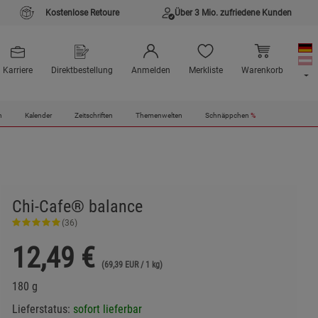
Kostenlose Retoure
Über 3 Mio. zufriedene Kunden
Karriere
Direktbestellung
Anmelden
Merkliste
Warenkorb
n
Kalender
Zeitschriften
Themenwelten
Schnäppchen
%
Chi-Cafe® balance
(36)
12,49
€
(69,39 EUR / 1 kg)
180 g
Lieferstatus:
sofort lieferbar