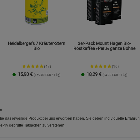
Heidelberger's 7 Kräuter-Stern
3er-Pack Mount Hagen Bio-
Bio
Röstkaffee »Peru« ganze Bohne
(47)
(16)
15,90
€
18,29
€
(159,00 EUR / 1 kg)
(24,39 EUR / 1 kg)
100 g
250 g
"
e das jeweilige Produkt bei uns erworben haben. Sie geben individuelle Erfahru
ektiv geprüfte Tatsachen zu verstehen.