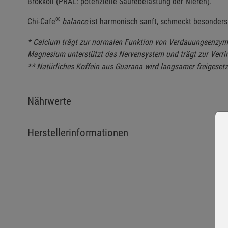
Brokkoli (PRAL: potenzielle Säurebelastung der Nieren).
®
Chi-Cafe
balance
ist harmonisch sanft, schmeckt besonders
* Calcium trägt zur normalen Funktion von Verdauungsenzym
Magnesium unterstützt das Nervensystem und trägt zur Verri
** Natürliches Koffein aus Guarana wird langsamer freigesetz
Nährwerte
Herstellerinformationen