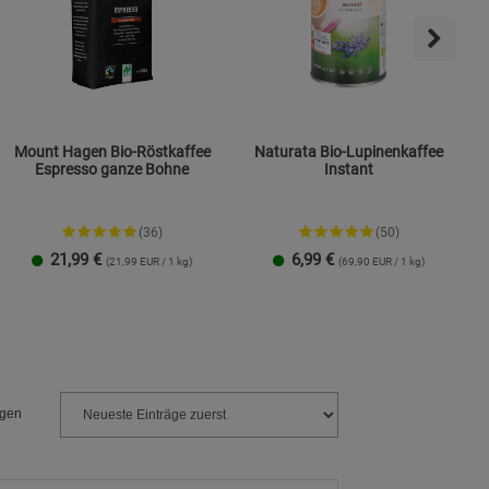
Mount Hagen Bio-Röstkaffee
Naturata Bio-Lupinenkaffee
Espresso ganze Bohne
Instant
(36)
(50)
21,99
€
6,99
€
(21,99 EUR / 1 kg)
(69,90 EUR / 1 kg)
1 Packung
3er-Pack
ngen