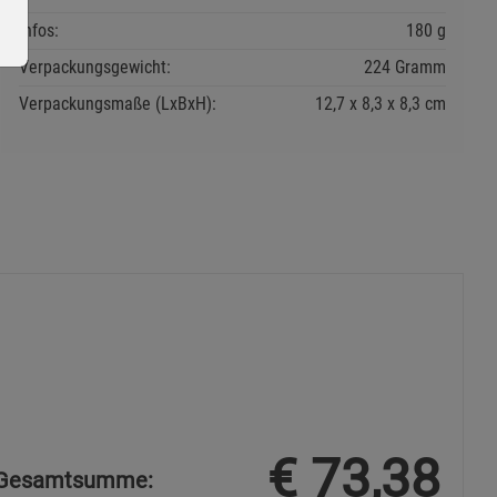
Infos:
180 g
Verpackungsgewicht:
224 Gramm
Verpackungsmaße (LxBxH):
12,7
8,3
8,3
cm
ie Gruppe
okies
€
73,38
Gesamtsumme: