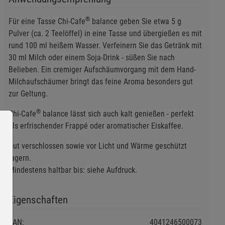
®
Für eine Tasse Chi-Cafe
balance geben Sie etwa 5 g
Pulver (ca. 2 Teelöffel) in eine Tasse und übergießen es mit
rund 100 ml heißem Wasser. Verfeinern Sie das Getränk mit
30 ml Milch oder einem Soja-Drink - süßen Sie nach
Belieben. Ein cremiger Aufschäumvorgang mit dem Hand-
Milchaufschäumer bringt das feine Aroma besonders gut
zur Geltung.
®
Chi-Cafe
balance lässt sich auch kalt genießen - perfekt
als erfrischender Frappé oder aromatischer Eiskaffee.
Gut verschlossen sowie vor Licht und Wärme geschützt
lagern.
Mindestens haltbar bis: siehe Aufdruck.
Eigenschaften
EAN:
4041246500073