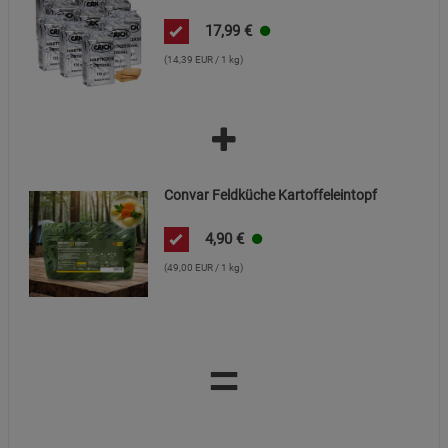
17,99
€
(14,39 EUR / 1 kg)
Convar Feldküche Kartoffeleintopf
4,90
€
(49,00 EUR / 1 kg)
=