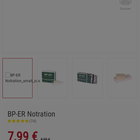
Drucken
BP-ER Notration
(74)
7,99
€
8.95 €