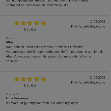
rechtlich-politische Gründe. Tipp: Als Brei mit Milch verrührt
schmeckt es besser als die meisten Müslis.
12.03.2026
Verifizierte Bewertung
5.0
/ 5.0
Connor
Alles gut
Kam schnell und tadellos verpackt trotz des Gewichts.
Versandkostenfrei.Bin sehr zufrieden. Hoffe, ich brauche es niemals.
Aber Vorsorge ist besser als später Dumm aus der Wäsche
schauen.
11.02.2026
Verifizierte Bewertung
5.0
/ 5.0
Rosenliesl
Gute Vorsorge
die Ware ist gut angekommen und wird eingelagert