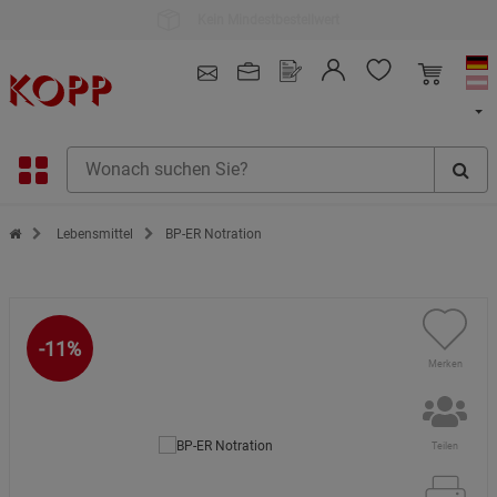
Kauf auf Rechnung
4.91
/ 5.0 - SEHR GUT
(148.391)
Zur Startseite des Kopp Verlag Online-Shop
Lebensmittel
BP-ER Notration
-11%
Merken
Teilen