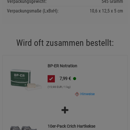
Verpackungsgewicht:
545 Gramm
Verpackungsmaße (LxBxH):
10,6
12,5
5
cm
Wird oft zusammen bestellt:
BP-ER Notration
7,99
€
(15,98 EUR / 1 kg)
Hinweise
10er-Pack Crich Hartkekse