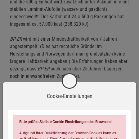
und die 500-g-Einheit wird zusätzlich unter Vakuum in einer
stabilen Laminat-Alufolie (wasser- und gasdicht)
eingeschweißt. Der Karton mit 24 × 500-g-Packungen hat
insgesamt ca. 57.000 kcal (238.320 kJ).
BP-ER
wird mit einer Mindesthaltbarkeit von 7 Jahren
abgestempelt. (Dies hat rechtliche Gründe; im
Herstellungsland Norwegen darf man grundsätzlich keine
längere Haltbarkeit angeben.) Die Erfahrungen haben aber
gezeigt, dass
BP-ER
auch nach über 25 Jahren Lagerzeit
noch in einwandfreiem Zustand ist.
Cookie-Einstellungen
Nährwerte
Warnhinweise / Sicherheitsinformationen
Bitte prüfen Sie Ihre Cookie Einstellungen des Browsers!
Warnhinweise:
Aufgrund Ihrer Deaktivierung der Browser-Cookies kann es
zu Problemen der Shop-Ansicht sowie des Bestellprozesses