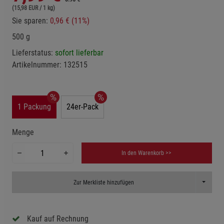
(15,98 EUR / 1 kg)
Sie sparen:
0,96 € (11%)
500 g
Lieferstatus:
sofort lieferbar
Artikelnummer:
132515
1 Packung
24er-Pack
Menge
In den Warenkorb >>
Toggle D
Zur Merkliste hinzufügen
Kauf auf Rechnung