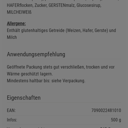
Funktionale Cookies (1)
Funktionale Cooki
HAFERflocken, Zucker, GERSTENmalz, Glucosesirup,
Beschreibung Funktionale Cookies
MILCHEIWEIß
Haltbarkeit: Mindesthaltbarkeit beträgt 7 Jahre, auch
Cookie-Informationen
anzeigen
bei extremen Lagerbedingungen.
Allergene:
Für die Langzeitlagerung in Notvorräten geeignet.
Enthält glutenhaltiges Getreide (Weizen, Hafer, Gerste) und
Statistik Cookies (2)
Statistik Cookies
Milch
Beschreibung Statistik Cookies
Anwendungsempfehlung
Cookie-Informationen
anzeigen
Geöffnete Packung stets gut verschließen, trocken und vor
Marketing Cookies (3)
Marketing Cookies
Wärme geschützt lagern.
Beschreibung Marketing Cookies
Mindestens haltbar bis: siehe Verpackung.
Cookie-Informationen
anzeigen
Eigenschaften
Datenschutzerklärung
Impressum
EAN:
7090022481010
Infos:
500 g