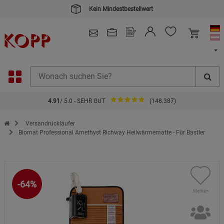
Kein Mindestbestellwert
4.91
/ 5.0 - SEHR GUT
(148.387)
Zur Startseite des Kopp Verlag Online-Shop
Versandrückläufer
Biomat Professional Amethyst Richway Heilwärmematte - Für Bastler
-64%
Merken