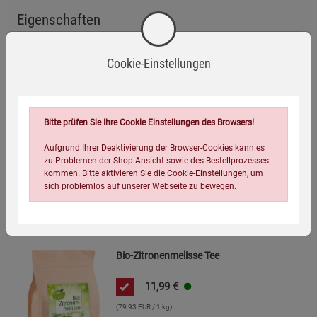
Eigenschaften
EAN:
4054239003796
Cookie-Einstellungen
Infos:
150 g
Verpackungsgewicht:
178 Gramm
Verpackungsmaße (LxBxH):
15
18
8
cm
Bitte prüfen Sie Ihre Cookie Einstellungen des Browsers!
Aufgrund Ihrer Deaktivierung der Browser-Cookies kann es
zu Problemen der Shop-Ansicht sowie des Bestellprozesses
kommen. Bitte aktivieren Sie die Cookie-Einstellungen, um
sich problemlos auf unserer Webseite zu bewegen.
Wird oft zusammen bestellt:
Bio-Zitronenmelisse Tee
11,99
€
(79,93 EUR / 1 kg)
Einstellungen speichern für die Gruppe
Einstellungen speichern für die Gruppe