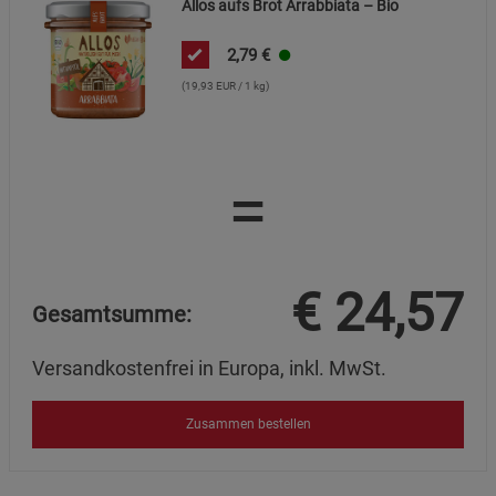
Allos aufs Brot Arrabbiata – Bio
Marketing Cookies (3)
Marketing Cookies
2,79
€
Beschreibung Marketing Cookies
(19,93 EUR / 1 kg)
Cookie-Informationen
anzeigen
Datenschutzerklärung
Impressum
=
€
24,57
Gesamtsumme:
Versandkostenfrei in Europa, inkl. MwSt.
Zusammen bestellen