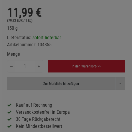
11,99
€
(79,93 EUR / 1 kg)
150 g
Lieferstatus:
sofort lieferbar
Artikelnummer:
134855
Menge
In den Warenkorb >>
Toggle D
Zur Merkliste hinzufügen
Kauf auf Rechnung
Versandkostenfrei in Europa
30 Tage Rückgaberecht
Kein Mindestbestellwert