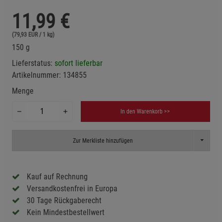
11,99
€
(79,93 EUR / 1 kg)
150 g
Lieferstatus:
sofort lieferbar
Artikelnummer:
134855
Menge
In den Warenkorb >>
Toggle D
Zur Merkliste hinzufügen
Kauf auf Rechnung
Versandkostenfrei in Europa
30 Tage Rückgaberecht
Kein Mindestbestellwert