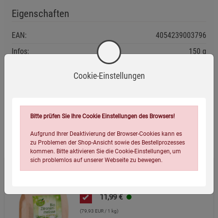
Eigenschaften
EAN:
4054239003796
Infos:
150 g
Verpackungsgewicht:
178 Gramm
Cookie-Einstellungen
Verpackungsmaße (LxBxH):
15
18
8
cm
Bitte prüfen Sie Ihre Cookie Einstellungen des Browsers!
Wird oft zusammen bestellt:
Aufgrund Ihrer Deaktivierung der Browser-Cookies kann es
zu Problemen der Shop-Ansicht sowie des Bestellprozesses
kommen. Bitte aktivieren Sie die Cookie-Einstellungen, um
sich problemlos auf unserer Webseite zu bewegen.
Bio-Zitronenmelisse Tee
11,99
€
(79,93 EUR / 1 kg)