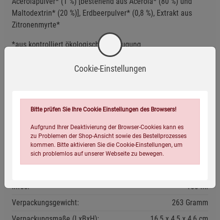
Acerolapulver* (1 %) [bestehend aus Acerola* (80 %) und
Maltodextrin* (20 %)], Erdbeerpulver* (0,8 %), Extrakt aus
Zitronenmyrte*
*aus kontrolliert ökologischer Erzeugung
Cookie-Einstellungen
Anwendungsempfehlung
Kühl und trocken lagern.
Nach dem Öffnen im Kühlschrank aufbewahren.
Bitte prüfen Sie Ihre Cookie Einstellungen des Browsers!
Mindestens haltbar bis: siehe Aufdruck.
Aufgrund Ihrer Deaktivierung der Browser-Cookies kann es
zu Problemen der Shop-Ansicht sowie des Bestellprozesses
kommen. Bitte aktivieren Sie die Cookie-Einstellungen, um
Eigenschaften
sich problemlos auf unserer Webseite zu bewegen.
EAN:
4260355583337
Infos:
100 ml
Verpackungsgewicht:
263 Gramm
Verpackungsmaße (LxBxH):
16,5
4,5
4,6
cm