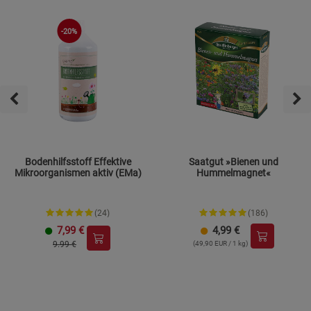
-20%
Bodenhilfsstoff Effektive
Saatgut »Bienen und
Mikroorganismen aktiv (EMa)
Hummelmagnet«
(24)
(186)
7,99
€
4,99
€
9.99 €
(49,90 EUR / 1 kg)