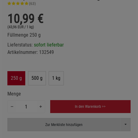
(63)
10,99
€
(43,96 EUR / 1 kg)
Füllmenge 250 g
Lieferstatus:
sofort lieferbar
Artikelnummer:
132549
250 g
500 g
1 kg
Menge
In den Warenkorb >>
Toggle D
Zur Merkliste hinzufügen