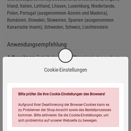
Irland, Italien, Lettland, Litauen, Luxemburg, Niederlande,
Polen, Portugal (ausgenommen Azoren und Madeira),
Rumänien, Slowakei, Slowenien, Spanien (ausgenommen
Kanarische Inseln), Schweden, Schweiz, Liechtenstein
Anwendungsempfehlung
Aufbewahrung:
Enthält Amygdalin (Blausäure), das auch als
Vitamin B17 oder Laetrile bezeichnet wird. Außerhalb der
Cookie-Einstellungen
Reichweite von kleinen Kindern aufbewahren! Getrennt von
anderem Saatgut aufbewahren und Schrank abschließen!
Nicht zum Verzehr geeignet!
Bitte prüfen Sie Ihre Cookie Einstellungen des Browsers!
Eigenschaften
Aufgrund Ihrer Deaktivierung der Browser-Cookies kann es
zu Problemen der Shop-Ansicht sowie des Bestellprozesses
kommen. Bitte aktivieren Sie die Cookie-Einstellungen, um
EAN:
4054239002461
sich problemlos auf unserer Webseite zu bewegen.
Infos:
Füllmenge 250 g