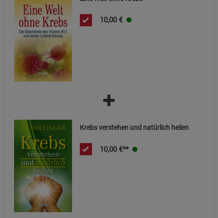
10,00
€
Statistik Cookies (2)
Statistik Cookies
Beschreibung Statistik Cookies
Cookie-Informationen
anzeigen
Marketing Cookies (3)
Marketing Cookies
Beschreibung Marketing Cookies
Cookie-Informationen
anzeigen
Krebs verstehen und natürlich heilen
Datenschutzerklärung
Impressum
10,00
€**