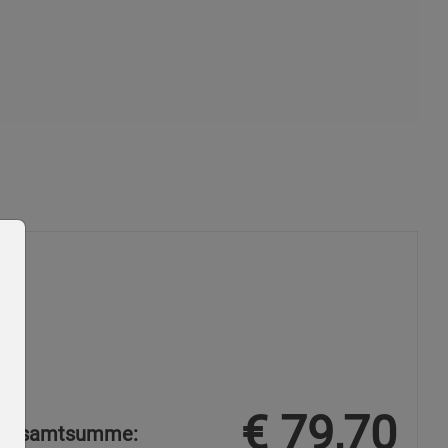
€
79,70
Gesamtsumme: