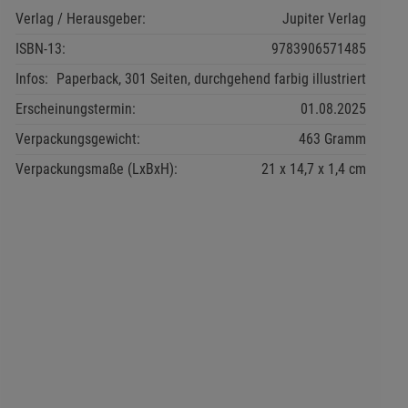
Verlag / Herausgeber:
Jupiter Verlag
ISBN-13:
9783906571485
Infos:
Paperback, 301 Seiten, durchgehend farbig illustriert
Erscheinungstermin:
01.08.2025
Verpackungsgewicht:
463 Gramm
Verpackungsmaße (LxBxH):
21
14,7
1,4
cm