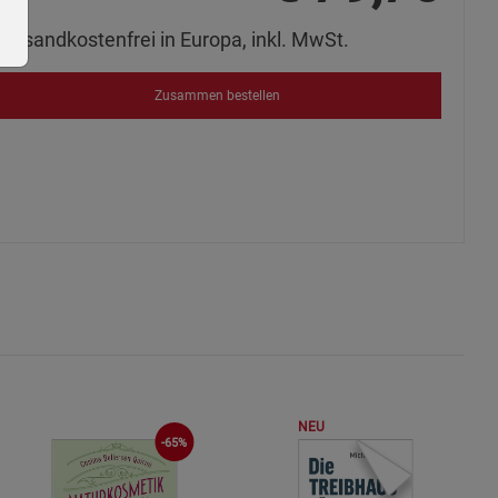
Versandkostenfrei in Europa, inkl. MwSt.
Zusammen bestellen
ie Gruppe
okies
NEU
-65%