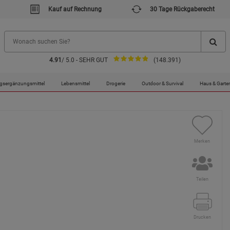
Kauf auf Rechnung
30 Tage Rückgaberecht
4.91
/ 5.0 - SEHR GUT
(148.391)
gsergänzungsmittel
Lebensmittel
Drogerie
Outdoor & Survival
Haus & Garte
Merken
Teilen
Drucken