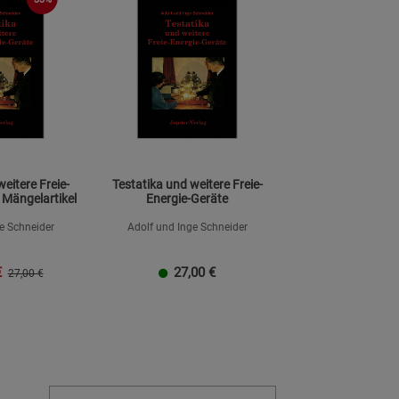
eitere Freie-
Testatika und weitere Freie-
 Mängelartikel
Energie-Geräte
e Schneider
Adolf und Inge Schneider
€
27,00
€
27,00 €