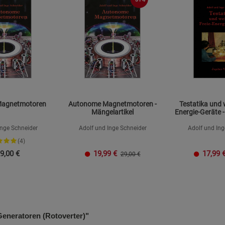
agnetmotoren
Autonome Magnetmotoren -
Testatika und w
Mängelartikel
Energie-Geräte -
Inge Schneider
Adolf und Inge Schneider
Adolf und Ing
(4)
9,00
€
19,99
€
17,99
29,00 €
neratoren (Rotoverter)"