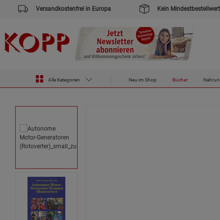
Versandkostenfrei in Europa
Kein Mindestbestellwert
Zur Startseite des Kopp Verlag Online-Shop
Bücher
Autonome Motor-Generatoren (Rotoverter)
Alle Kategorien
Neu im Shop
Bücher
Nahrun