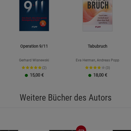
Statistik Cookies (2)
Statistik Cookie
Beschreibung Statistik Cookies
Cookie-Informationen
anzeigen
Marketing Cookies (3)
Marketing Cook
Operation 9/11
Tabubruch
Beschreibung Marketing Cookies
Gerhard Wisnewski
Eva Herman, Andreas Popp
Cookie-Informationen
anzeigen
(2)
(3)
Datenschutzerklärung
Impressum
15,00
€
18,00
€
Weitere Bücher des Autors
-31%