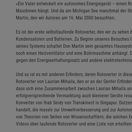
»Ein Vater entwickelt ein autonomes Energiegerät – einen R
Maschinen hängt. Und da am Michigan See manchmal der Strom
Martin, den wir Autoren am 16. Mai 2000 besuchten.
Es ist der erste selbstlaufende Rotoverter, den wir zu sehe
Kondensatoren und Batterien. Zu Beginn unseres Besuches lä
seines Systems schaltet Don Martin sein gesamtes Haussys
noch einen Heizventilator und eine Bohrmaschine anhängt. D
gegen den Energieerhaltungssatz und andere elektrotechnisc
Und so ist es mit anderen Erfindern, deren Rotoverter in die
Rotoverter von Laurian Mihaila, den er an der Genfer Erfinder
dass sich eine Zusammenarbeit zwischen Laurian Mihaila un
erfolgversprechende Vermarktung auch kleinerer Geräte resul
Konverter von Ihab Seidy von Transkinect in Singapur. Dutze
handelt, die massiv zur Umweltverbesserung und zur Autono
von Theorien von Seiten von Wissenschaftlern, die solchen
Videos über laufende Rotoverter und eine Liste von erteilt