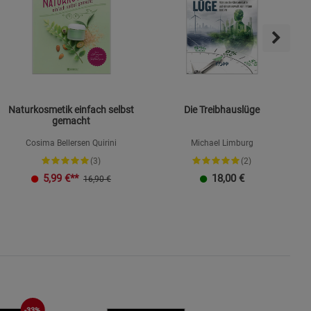
s
ies
Naturkosmetik einfach selbst
Die Treibhauslüge
gemacht
Cosima Bellersen Quirini
Michael Limburg
(3)
(2)
K
5,99
€**
18,00
€
16,90 €
-33%