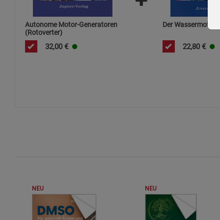
Autonome Motor-Generatoren
Der Wassermotor
(Rotoverter)
32,00
€
22,80
€
NEU
NEU