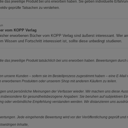
e das jeweilige Produkt bei uns erworben haben. Sie geben individuelle Erfahru
ektiv geprüfte Tatsachen zu verstehen.
sch
er vom KOPP Verlag
bisher erworbenen Bücher vom KOPP Verlag sind äußerst interessant. Wer a
m Wissen und Fortschritt interessiert ist, sollte diese unbedingt studieren.
e das jeweilige Produkt tatsächlich bei uns erworben haben. Bewertungen durch P
 unsere Kunden – sofern sie im Bestellprozess zugestimmt haben – eine E-Mail m
en erworbenen Produkten oder unserem Shop mit anderen Käufern zu teilen.
ungen und persönliche Meinungen der Verfasser wieder. Wir machen uns diese Au
s gilt insbesondere für gesundheitsbezogene Angaben: Sie beruhen auf subjektiven 
ung oder verbindliche Empfehlung verstanden werden. Wir distanzieren uns ausdr
ewertungen. Jede eingehende Bewertung wird vor der Veröffentlichung geprüft und n
tswidrigen Inhalte,