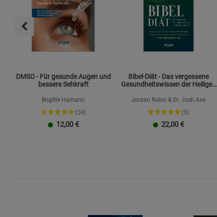
DMSO - Für gesunde Augen und
Bibel-Diät - Das vergessene
bessere Sehkraft
Gesundheitswissen der Heiligen
Schrift
Brigitte Hamann
Jordan Rubin & Dr. Josh Axe
(24)
(5)
12,00
€
22,00
€