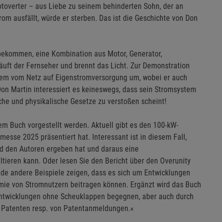
otoverter – aus Liebe zu seinem behinderten Sohn, der an
 ausfällt, würde er sterben. Das ist die Geschichte von Don
n bekommen, eine Kombination aus Motor, Generator,
uft der Fernseher und brennt das Licht. Zur Demonstration
tem vom Netz auf Eigenstromversorgung um, wobei er auch
on Martin interessiert es keineswegs, dass sein Stromsystem
he und physikalische Gesetze zu verstoßen scheint!
sem Buch vorgestellt werden. Aktuell gibt es den 100-kW-
messe 2025 präsentiert hat. Interessant ist in diesem Fall,
d den Autoren ergeben hat und daraus eine
tieren kann. Oder lesen Sie den Bericht über den Overunity
nde andere Beispiele zeigen, dass es sich um Entwicklungen
mie von Stromnutzern beitragen können. Ergänzt wird das Buch
 Entwicklungen ohne Scheuklappen begegnen, aber auch durch
en Patenten resp. von Patentanmeldungen.«