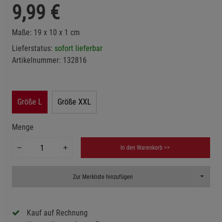
9,99
€
Maße: 19 x 10 x 1 cm
Lieferstatus:
sofort lieferbar
Artikelnummer:
132816
Größe L
Größe XXL
Menge
In den Warenkorb >>
Toggle D
Zur Merkliste hinzufügen
Kauf auf Rechnung