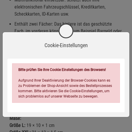
elektronischen Fahrzeugschlüssel, Kreditkarten,
Scheckkarten, ID-Karten usw.
Enthält zwei Fächer: Das hintere ist das geschützte
Fach, im vorderen können Sie zum Beispiel Bargeld oder
sonstige persönliche Gegenstände aufbewahren.
Cookie-Einstellungen
Schützt nicht nur Ihre Privatsphäre, sondern auch Ihre
Gesundheit vor schädlichen Strahlen (u.a. ideal für
Schwangerschaften).
Bitte prüfen Sie Ihre Cookie Einstellungen des Browsers!
Mit Klettverschluss
Aufgrund Ihrer Deaktivierung der Browser-Cookies kann es
Kompaktes Maß (19 x 10 x 1 cm) ideal auch für große
zu Problemen der Shop-Ansicht sowie des Bestellprozesses
Smartphones
kommen. Bitte aktivieren Sie die Cookie-Einstellungen, um
sich problemlos auf unserer Webseite zu bewegen.
Farbe: schwarz
Maße:
Größe L:
19 × 10 × 1 cm