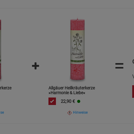
Statistik Cookies (2)
Statistik Cookie
Beschreibung Statistik Cookies
Cookie-Informationen
anzeigen
Marketing Cookies (3)
Marketing Cook
Beschreibung Marketing Cookies
=
Cookie-Informationen
anzeigen
Datenschutzerklärung
Impressum
erkerze
Allgäuer Heilkräuterkerze
»Harmonie & Liebe«
22,90
€
ise
Hinweise