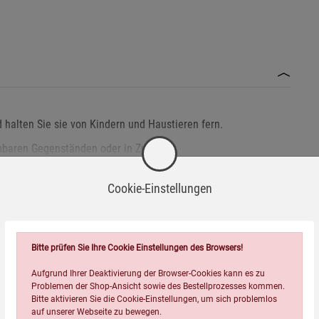
 halten Sie sie von Kindern und Haustieren fern.
mmbaren Gegenständen oder in Zugluft.
.
Cookie-Einstellungen
äß, um das Auslaufen des Wachses zu vermeiden.
Bitte prüfen Sie Ihre Cookie Einstellungen des Browsers!
chriften für Wachse und Öle.
Aufgrund Ihrer Deaktivierung der Browser-Cookies kann es zu
Passend dazu
 Kerze.
Problemen der Shop-Ansicht sowie des Bestellprozesses kommen.
Bitte aktivieren Sie die Cookie-Einstellungen, um sich problemlos
auf unserer Webseite zu bewegen.