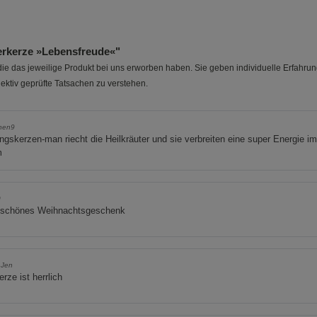
erkerze »Lebensfreude«"
e das jeweilige Produkt bei uns erworben haben. Sie geben individuelle Erfahru
ektiv geprüfte Tatsachen zu verstehen.
chen9
ingskerzen-man riecht die Heilkräuter und sie verbreiten eine super Energie i
m
0
 schönes Weihnachtsgeschenk
i_Jen
erze ist herrlich