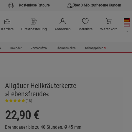
Kostenlose Retoure
Über 3 Mio. zufriedene Kunden
Karriere
Direktbestellung
Anmelden
Merkliste
Warenkorb
n
Kalender
Zeitschriften
Themenwelten
Schnäppchen
%
Allgäuer Heilkräuterkerze
»Lebensfreude«
(18)
22,90
€
Brenndauer bis zu 40 Stunden, Ø 45 mm