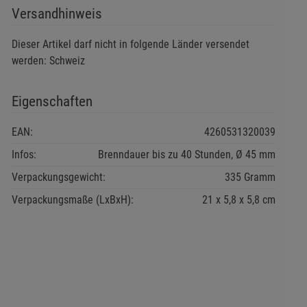
Versandhinweis
Dieser Artikel darf nicht in folgende Länder versendet
werden: Schweiz
Eigenschaften
EAN:
4260531320039
Infos:
Brenndauer bis zu 40 Stunden, Ø 45 mm
Verpackungsgewicht:
335 Gramm
Verpackungsmaße (LxBxH):
21
5,8
5,8
cm