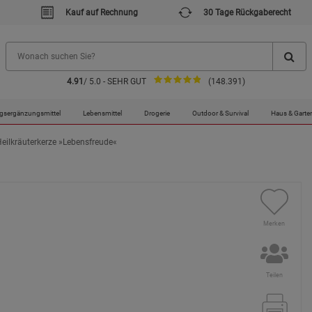
Kauf auf Rechnung
30 Tage Rückgaberecht
4.91
/ 5.0 - SEHR GUT
(148.391)
gsergänzungsmittel
Lebensmittel
Drogerie
Outdoor & Survival
Haus & Garte
Heilkräuterkerze »Lebensfreude«
Merken
Teilen