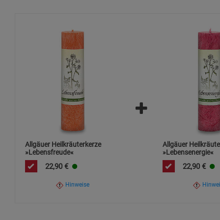
Allgäuer Heilkräuterkerze
Allgäuer Heilkräut
»Lebensfreude«
»Lebensenergie«
22,90
€
22,90
€
Hinweise
Hinwe