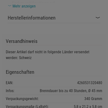
Kindern und Haustieren auf.
Mehr anzeigen
Stellen Sie die Kerze nicht in die Nähe von leicht
entflammbaren Gegenständen oder in Zugluft.
Herstellerinformationen
Kürzen Sie den Docht vor jeder Verwendung auf 0,5 - 1
cm.
Verwenden Sie die Kerze in einem sicheren, stabilen
Versandhinweis
Gefäß, um das Auslaufen des Wachses zu vermeiden.
Dieser Artikel darf nicht in folgende Länder versendet
Sicherheitshinweise:
werden: Schweiz
Entsorgen Sie Kerzenreste entsprechend den lokalen
Eigenschaften
Vorschriften für Wachse und Öle.
Vermeiden Sie das Einatmen von Rauch beim Löschen
EAN:
4260531320480
der Kerze.
Infos:
Brenndauer bis zu 40 Stunden, Ø 45 mm
Bewegen Sie die brennende Kerze nicht.
Verpackungsgewicht:
340 Gramm
Zusätzliche Hinweise:
Verpackungsmaße (LxBxH):
5,8
21,2
5,8
cm