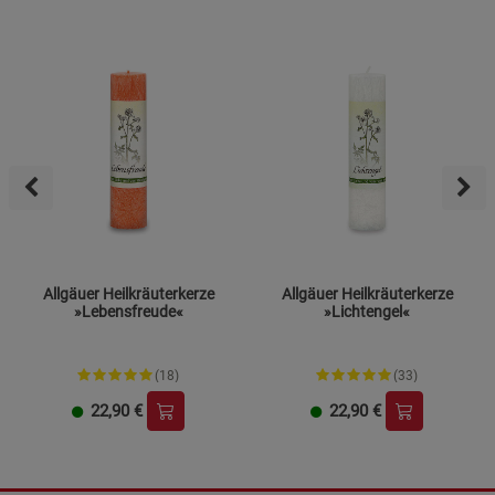
Allgäuer Heilkräuterkerze
Allgäuer Heilkräuterkerze
»Lebensfreude«
»Lichtengel«
(18)
(33)
22,90
€
22,90
€