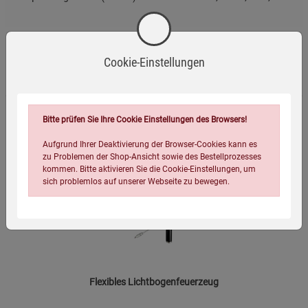
Die Kerze enthält ätherisches Kiefernadelöl, welches
allergische Reaktionen hervorrufen kann.
Bitte scannen Sie den QR-Code, um mehr über die
Cookie-Einstellungen
Geschichte und Herstellung der Kerze zu erfahren.
Passend dazu
Kerzenreste sollten nicht in den Abfluss gelangen, um
Verstopfungen zu vermeiden.
Bitte prüfen Sie Ihre Cookie Einstellungen des Browsers!
Aufgrund Ihrer Deaktivierung der Browser-Cookies kann es
-23%
zu Problemen der Shop-Ansicht sowie des Bestellprozesses
kommen. Bitte aktivieren Sie die Cookie-Einstellungen, um
sich problemlos auf unserer Webseite zu bewegen.
Flexibles Lichtbogenfeuerzeug
Einstellungen speichern für die Gruppe
Einstellungen speichern für die Gruppe