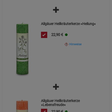
Marketing Cookies (3)
Marketing Cookies
Beschreibung Marketing Cookies
Cookie-Informationen
anzeigen
Allgäuer Heilkräuterkerze »Heilung«
22,90
€
Datenschutzerklärung
Impressum
Hinweise
Allgäuer Heilkräuterkerze
»Lebensfreude«
22,90
€