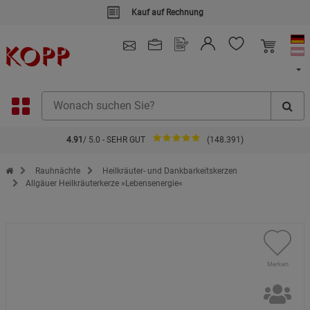
Kauf auf Rechnung
4.91
/ 5.0 - SEHR GUT
(148.391)
Zur Startseite des Kopp Verlag Online-Shop
Rauhnächte
Heilkräuter- und Dankbarkeitskerzen
Allgäuer Heilkräuterkerze »Lebensenergie«
Merken