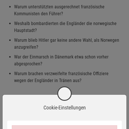
Warum unterstützten ausgerechnet französische
Kommunisten den Führer?
Weshalb bombardierten die Engländer die norwegische
Hauptstadt?
Warum blieb Hitler gar keine andere Wahl, als Norwegen
anzugreifen?
War der Einmarsch in Dänemark etwa schon vorher
abgesprochen?
Warum brachen verzweifelte französische Offiziere
wegen der Engländer in Tränen aus?
Erfahren Sie außerdem:
Cookie-Einstellungen
Verschwiegen: Weshalb der Westfeldzug ohne
sowjetische Hilfe nicht möglich gewesen wäre.