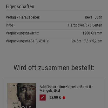
Cookie-Informationen
anzeigen
Eigenschaften
Funktionale Cookies (1)
Funktionale Cooki
Verlag / Herausgeber:
Reval Buch
Beschreibung Funktionale Cookies
Infos:
Hardcover, 670 Seiten
Cookie-Informationen
anzeigen
Verpackungsgewicht:
1200 Gramm
Verpackungsmaße (LxBxH):
24,5
17,5
5,2
cm
Statistik Cookies (2)
Statistik Cookies
Beschreibung Statistik Cookies
Cookie-Informationen
anzeigen
Wird oft zusammen bestellt:
Marketing Cookies (3)
Marketing Cookies
Beschreibung Marketing Cookies
Adolf Hitler - eine Korrektur Band 5 -
Cookie-Informationen
anzeigen
Mängelartikel
23,99
€
Datenschutzerklärung
Impressum