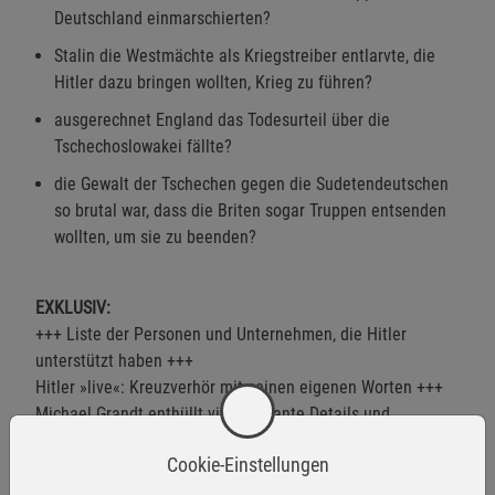
Deutschland einmarschierten?
Stalin die Westmächte als Kriegstreiber entlarvte, die
Hitler dazu bringen wollten, Krieg zu führen?
ausgerechnet England das Todesurteil über die
Tschechoslowakei fällte?
die Gewalt der Tschechen gegen die Sudetendeutschen
so brutal war, dass die Briten sogar Truppen entsenden
wollten, um sie zu beenden?
EXKLUSIV:
+++ Liste der Personen und Unternehmen, die Hitler
unterstützt haben +++
Hitler »live«: Kreuzverhör mit seinen eigenen Worten +++
Michael Grandt enthüllt viele brisante Details und
beleuchtet mit neuen Fakten, Dokumenten und
Cookie-Einstellungen
Zeugenaussagen, was Ihnen seit fast 80 Jahren
verschwiegen wird.