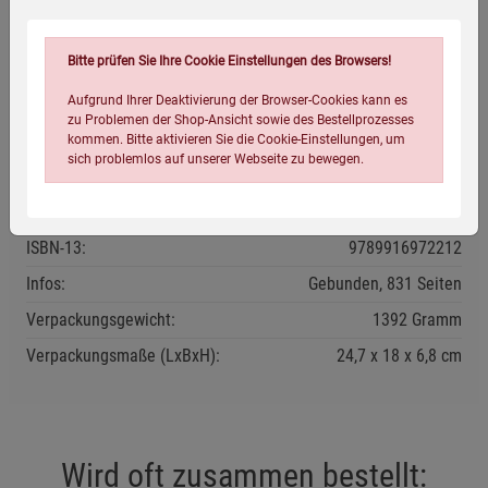
»Dieses Buch ist eine Provokation!«
Bitte prüfen Sie Ihre Cookie Einstellungen des Browsers!
Aufgrund Ihrer Deaktivierung der Browser-Cookies kann es
zu Problemen der Shop-Ansicht sowie des Bestellprozesses
kommen. Bitte aktivieren Sie die Cookie-Einstellungen, um
Eigenschaften
sich problemlos auf unserer Webseite zu bewegen.
Verlag / Herausgeber:
Reval Buch
ISBN-13:
9789916972212
Infos:
Gebunden, 831 Seiten
Verpackungsgewicht:
1392 Gramm
Einstellungen speichern für die Gruppe
Einstellungen speichern für die Gruppe
Verpackungsmaße (LxBxH):
24,7
18
6,8
cm
Einstellungen speichern für die Gruppe
Zurück
Einwilligung nicht erteilen
Wird oft zusammen bestellt:
Notwendige Cookies (5)