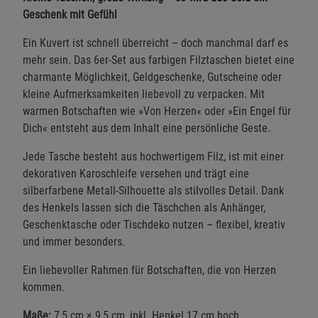
Geschenk mit Gefühl
Ein Kuvert ist schnell überreicht – doch manchmal darf es
mehr sein. Das 6er-Set aus farbigen Filztaschen bietet eine
charmante Möglichkeit, Geldgeschenke, Gutscheine oder
kleine Aufmerksamkeiten liebevoll zu verpacken. Mit
warmen Botschaften wie »Von Herzen« oder »Ein Engel für
Dich« entsteht aus dem Inhalt eine persönliche Geste.
Jede Tasche besteht aus hochwertigem Filz, ist mit einer
dekorativen Karoschleife versehen und trägt eine
silberfarbene Metall-Silhouette als stilvolles Detail. Dank
des Henkels lassen sich die Täschchen als Anhänger,
Geschenktasche oder Tischdeko nutzen – flexibel, kreativ
und immer besonders.
Ein liebevoller Rahmen für Botschaften, die von Herzen
kommen.
Maße:
7,5 cm × 9,5 cm, inkl. Henkel 17 cm hoch