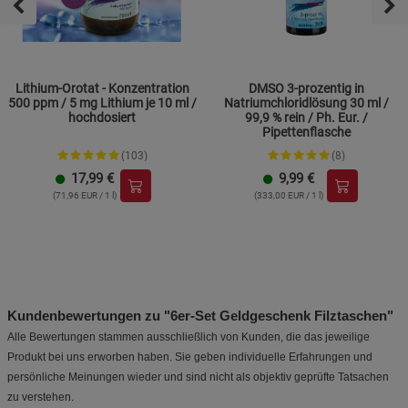
Lithium-Orotat - Konzentration
DMSO 3-prozentig in
500 ppm / 5 mg Lithium je 10 ml /
Natriumchloridlösung 30 ml /
hochdosiert
99,9 % rein / Ph. Eur. /
Pipettenflasche
(103)
(8)
17,99
€
9,99
€
(71,96 EUR / 1 l)
(333,00 EUR / 1 l)
Kundenbewertungen zu "6er-Set Geldgeschenk Filztaschen"
Alle Bewertungen stammen ausschließlich von Kunden, die das jeweilige
Produkt bei uns erworben haben. Sie geben individuelle Erfahrungen und
persönliche Meinungen wieder und sind nicht als objektiv geprüfte Tatsachen
zu verstehen.