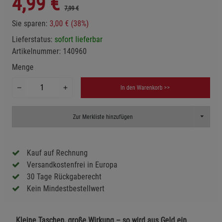
4,99
€
7,99 €
Sie sparen:
3,00 € (38%)
Lieferstatus:
sofort lieferbar
Artikelnummer:
140960
Menge
In den Warenkorb >>
Toggle D
Zur Merkliste hinzufügen
Kauf auf Rechnung
Versandkostenfrei in Europa
30 Tage Rückgaberecht
Kein Mindestbestellwert
Kleine Taschen, große Wirkung – so wird aus Geld ein