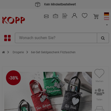
Kein Mindestbestellwert
4.91
/ 5.0 - SEHR GUT
(148.391)
Zur Startseite des Kopp Verlag Online-Shop
Drogerie
6er-Set Geldgeschenk Filztaschen
-38%
Merken
Teilen