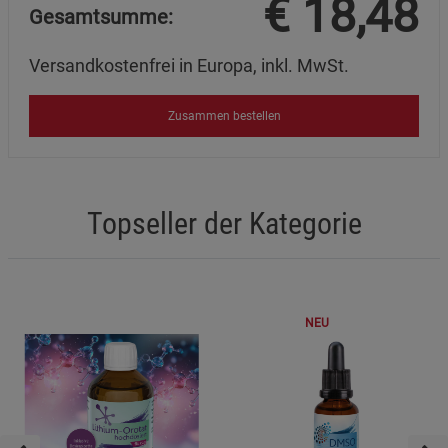
€
18,48
Gesamtsumme:
Marketing Cookies (3)
Marketing Cookies
Versandkostenfrei in Europa, inkl. MwSt.
Beschreibung Marketing Cookies
Cookie-Informationen
anzeigen
Zusammen bestellen
Datenschutzerklärung
Impressum
Topseller der Kategorie
NEU