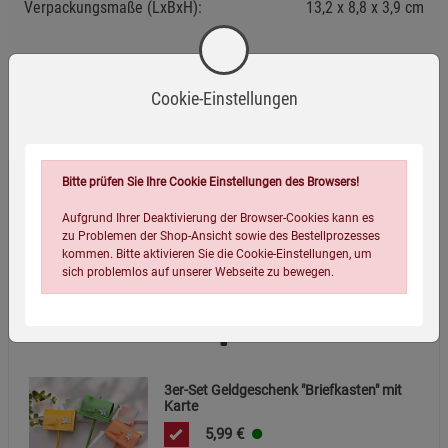
Verpackungsmaße (LxBxH):
13,2
8,8
3,9
cm
Cookie-Einstellungen
Wird oft zusammen bestellt:
Bitte prüfen Sie Ihre Cookie Einstellungen des Browsers!
6er-Set Geldgeschenk Filztaschen
Aufgrund Ihrer Deaktivierung der Browser-Cookies kann es
zu Problemen der Shop-Ansicht sowie des Bestellprozesses
4,99
€
kommen. Bitte aktivieren Sie die Cookie-Einstellungen, um
sich problemlos auf unserer Webseite zu bewegen.
Hinweise
3er-Set Geldgeschenk "Briefkasten" mit
Karte
5,99
€