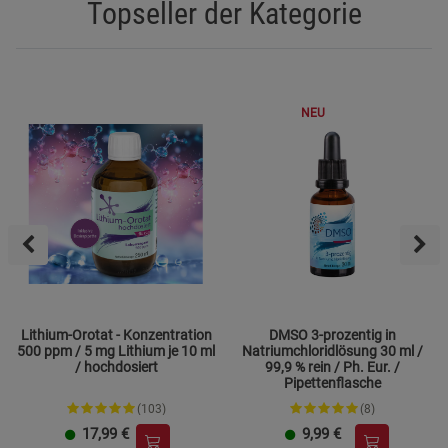
Topseller der Kategorie
NEU
Lithium-Orotat - Konzentration
DMSO 3-prozentig in
500 ppm / 5 mg Lithium je 10 ml
Natriumchloridlösung 30 ml /
/ hochdosiert
99,9 % rein / Ph. Eur. /
Pipettenflasche
(103)
(8)
17,99
€
9,99
€