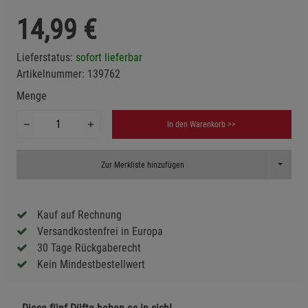
14,99
€
Lieferstatus:
sofort lieferbar
Artikelnummer:
139762
Menge
In den Warenkorb >>
Toggle D
Zur Merkliste hinzufügen
Kauf auf Rechnung
Versandkostenfrei in Europa
30 Tage Rückgaberecht
Kein Mindestbestellwert