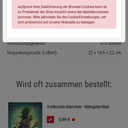
Aufgrund Ihrer Deaktivierung der Browser-Cookies kann es
Eigenschaften
zu Problemen der Shop-Ansicht sowie des Bestellprozesses
kommen. Bitte aktivieren Sie die Cookie-Einstellungen, um
sich problemlos auf unserer Webseite zu bewegen.
Verlag / Herausgeber:
Königsfurt-Urania Verlag
Infos:
Hardcover, 192 Seiten
Verpackungsgewicht:
370 Gramm
Verpackungsmaße (LxBxH):
22
14,9
2,2
cm
Einstellungen speichern für die Gruppe
Einstellungen speichern für die Gruppe
Wird oft zusammen bestellt:
Einstellungen speichern für die Gruppe
Zurück
Einwilligung nicht erteilen
Notwendige Cookies (5)
5-Minuten-Märchen - Mängelartikel
Beschreibung Notwendige Cookies
5,99
€
Cookie-Informationen
anzeigen