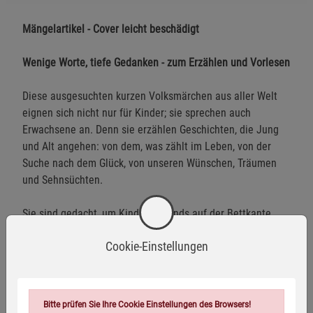
Mängelartikel - Cover leicht beschädigt
Wenige Worte, tiefe Gedanken - zum Erzählen und Vorlesen
Diese ausgesuchten kurzen Volksmärchen aus aller Welt
eignen sich nicht nur für Kinder; sie sprechen auch
Erwachsene an. Denn sie erzählen Geschichten, die Jung
und Alt angehen: von dem, was zählt im Leben, von der
Suche nach dem Glück, von unseren Wünschen, Träumen
und Sehnsüchten.
Sie sind gedacht, um Kindern abends auf der Bettkante
erzählt oder vorgelesen zu werden, für Erwachsene als
Cookie-Einstellungen
kurze Auszeiten, für alle, die sich noch nicht oder nicht
mehr sehr lange konzentrieren können. Sie schenken der
Seele Nahrung und regen die Fantasie an.
Bitte prüfen Sie Ihre Cookie Einstellungen des Browsers!