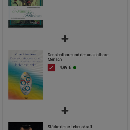
Funktionale Cookies (1)
Funktionale Cooki
Beschreibung Funktionale Cookies
Cookie-Informationen
anzeigen
Statistik Cookies (2)
Statistik Cookies
Der sichtbare und der unsichtbare
Beschreibung Statistik Cookies
Mensch
4,99
€
Cookie-Informationen
anzeigen
Marketing Cookies (3)
Marketing Cookies
Beschreibung Marketing Cookies
Cookie-Informationen
anzeigen
Datenschutzerklärung
Impressum
Stärke deine Lebenskraft