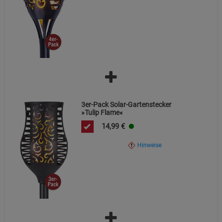
Cookie-Informationen
anzeigen
Funktionale Cookies (1)
Funktionale Cooki
Beschreibung Funktionale Cookies
Cookie-Informationen
anzeigen
Statistik Cookies (2)
Statistik Cookies
3er-Pack Solar-Gartenstecker
Beschreibung Statistik Cookies
»Tulip Flame«
Cookie-Informationen
anzeigen
14,99
€
Hinweise
Marketing Cookies (3)
Marketing Cookies
Beschreibung Marketing Cookies
Cookie-Informationen
anzeigen
Datenschutzerklärung
Impressum