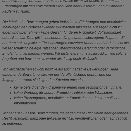
den Bewertungsformularen. Auf diese Weise bitten wir unsere Kunden, ihre
Erfahrungen mit den erworbenen Produkten oder unserem Shop mit anderen
Käufern zu teilen.
Die Inhalte der Bewertungen geben individuelle Erfahrungen und persönliche
Meinungen der Verfasser wieder. Wir machen uns diese Aussagen nicht zu
eigen und übernehmen keine Gewähr für deren Richtigkeit, Vollständigkeit
oder Aktualität. Dies gilt insbesondere für gesundheitsbezogene Angaben: Sie
beruhen auf subjektiven Einschätzungen einzelner Kunden und dürfen nicht als
wissenschaftlich belegte Tatsachen, medizinische Beratung oder verbindliche
Empfehlung verstanden werden. Wir distanzieren uns ausdrücklich von solchen
Angaben und bewerten sie weder als richtig noch als falsch.
Wir veröffentlichen sowohl positive als auch negative Bewertungen. Jede
eingehende Bewertung wird vor der Veröffentlichung geprüft und nur
freigegeben, wenn sie folgenden Kriterien entspricht:
keine beleidigenden, diskriminierenden oder rechtswidrigen Inhalte,
keine Werbung für andere Produkte, Anbieter oder Webseiten,
keine Preisangaben, persönlichen Kontaktdaten oder vertraulichen
Informationen.
Wir behalten uns vor, Bewertungen, die gegen diese Richtlinien oder geltendes
Recht verstoßen, ganz oder teilweise nicht zu veröffentlichen oder nachträglich
zu entfernen.