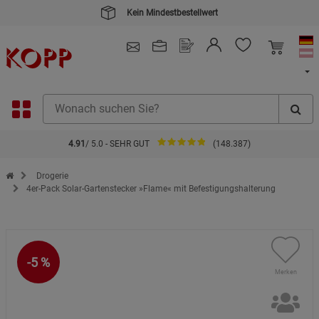
Kein Mindestbestellwert
4.91
/ 5.0 - SEHR GUT
(148.387)
Zur Startseite des Kopp Verlag Online-Shop
Drogerie
4er-Pack Solar-Gartenstecker »Flame« mit Befestigungshalterung
-5 %
Merken