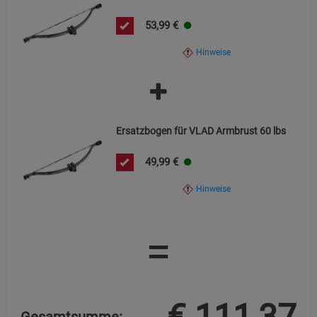
53,99
€
Hinweise
Ersatzbogen für VLAD Armbrust 60 lbs
49,99
€
Hinweise
=
€
111,37