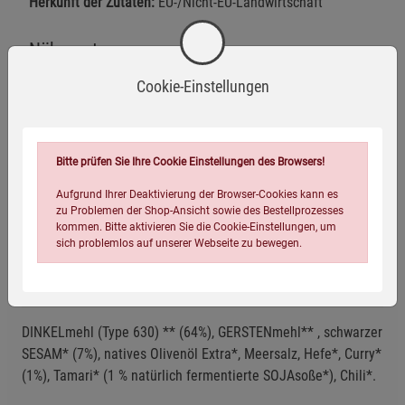
Herkunft der Zutaten:
EU-/Nicht-EU-Landwirtschaft
Nährwerte
Cookie-Einstellungen
Herstellerinformationen
Bitte prüfen Sie Ihre Cookie Einstellungen des Browsers!
Aufgrund Ihrer Deaktivierung der Browser-Cookies kann es
zu Problemen der Shop-Ansicht sowie des Bestellprozesses
kommen. Bitte aktivieren Sie die Cookie-Einstellungen, um
Bio-zertifiziert
Vegan
sich problemlos auf unserer Webseite zu bewegen.
Zutaten
DINKELmehl (Type 630) ** (64%), GERSTENmehl** , schwarzer
SESAM* (7%), natives Olivenöl Extra*, Meersalz, Hefe*, Curry*
(1%), Tamari* (1 % natürlich fermentierte SOJAsoße*), Chili*.
Einstellungen speichern für die Gruppe
Einstellungen speichern für die Gruppe