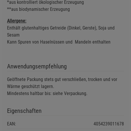
*aus kontrolliert ökologischer Erzeugung
**aus biodynamischer Erzeugung
Einstellungen speichern für die Gruppe
Zurück
Einwilligung nicht erteilen
Allergene:
Enthält glutenhaltiges Getreide (Dinkel, Gerste), Soja und
Notwendige Cookies (5)
Sesam
Kann Spuren von Haselnüssen und Mandeln enthalten
Beschreibung Notwendige Cookies
Cookie-Informationen
anzeigen
Anwendungsempfehlung
Funktionale Cookies (1)
Funktionale Cooki
Beschreibung Funktionale Cookies
Geöffnete Packung stets gut verschließen, trocken und vor
Wärme geschützt lagern.
Cookie-Informationen
anzeigen
Mindestens haltbar bis: siehe Verpackung.
Statistik Cookies (2)
Statistik Cookies
Eigenschaften
Beschreibung Statistik Cookies
EAN:
4054239011678
Cookie-Informationen
anzeigen