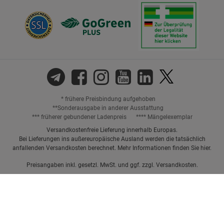
* frühere Preisbindung aufgehoben
**Sonderausgabe in anderer Ausstattung
*** früherer gebundener Ladenpreis
**** Mängelexemplar
Versandkostenfreie Lieferung innerhalb Europas.
Bei Lieferungen ins außereuropäische Ausland werden die tatsächlich
anfallenden Versandkosten berechnet. Mehr Informationen finden Sie
hier
.
Preisangaben inkl. gesetzl. MwSt. und ggf. zzgl.
Versandkosten.