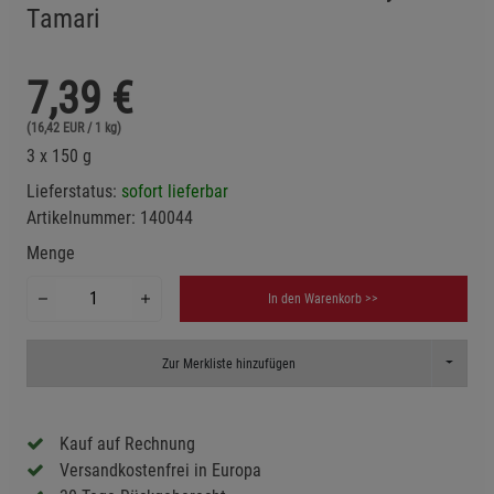
Tamari
7,39
€
(16,42 EUR / 1 kg)
3 x 150 g
Lieferstatus:
sofort lieferbar
Artikelnummer:
140044
Menge
In den Warenkorb >>
Toggle D
Zur Merkliste hinzufügen
Kauf auf Rechnung
Versandkostenfrei in Europa