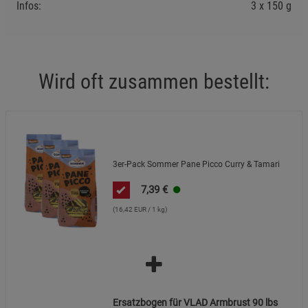
Infos:
3 x 150 g
Marketing Cookies (3)
Marketing Cookies
Beschreibung Marketing Cookies
Cookie-Informationen
anzeigen
Wird oft zusammen bestellt:
Datenschutzerklärung
Impressum
3er-Pack Sommer Pane Picco Curry & Tamari
7,39
€
(16,42 EUR / 1 kg)
Ersatzbogen für VLAD Armbrust 90 lbs