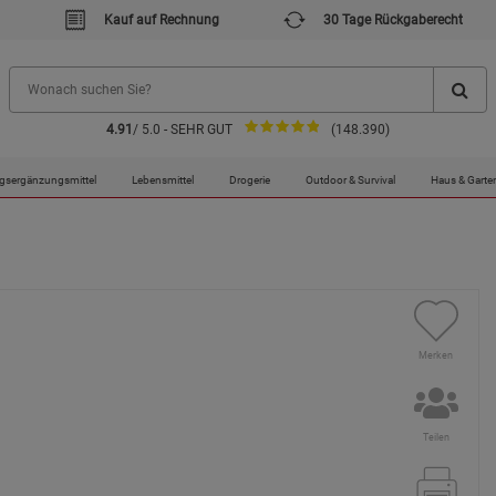
Kauf auf Rechnung
30 Tage Rückgaberecht
4.91
/ 5.0 - SEHR GUT
(148.390)
gsergänzungsmittel
Lebensmittel
Drogerie
Outdoor & Survival
Haus & Garte
Merken
Teilen