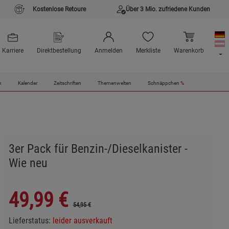
Kostenlose Retoure
Über 3 Mio. zufriedene Kunden
Karriere
Direktbestellung
Anmelden
Merkliste
Warenkorb
n
Kalender
Zeitschriften
Themenwelten
Schnäppchen
%
3er Pack für Benzin-/Dieselkanister -
Wie neu
49,99
€
54,95 €
Lieferstatus:
leider ausverkauft