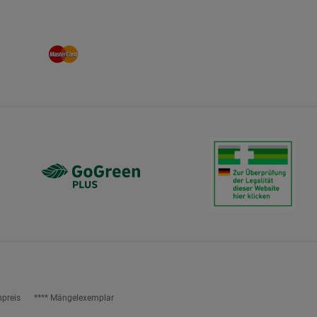
npreis
**** Mängelexemplar