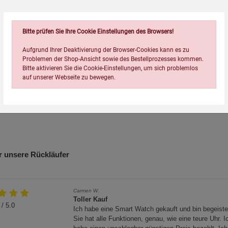
Bitte prüfen Sie Ihre Cookie Einstellungen des Browsers!
der hohen Temperaturen ausgesetzt werden, um Druckaufbau und
Aufgrund Ihrer Deaktivierung der Browser-Cookies kann es zu
Problemen der Shop-Ansicht sowie des Bestellprozesses kommen.
 Kanister erlauben. Explosionsgefahr!
Bitte aktivieren Sie die Cookie-Einstellungen, um sich problemlos
auf unserer Webseite zu bewegen.
eeignet.
rfüllung erfolgt, um Auslaufen zu vermeiden.
 Schäden oder Undichtigkeiten.
Lagerung von Benzin und Diesel gemäß den gültigen
 unsere Rückläufer
Einstellungen speichern für die Gruppe
Einstellungen speichern für die Gruppe
Einstellungen speichern für d
Zurück
Einwilligung nicht erteilen
n 20 Litern befüllt werden.
Carmen W.
Notwendige Cookies (5)
ußerhalb der Reichweite von Kindern.
Toller Kauf
/ 5.0
Ich habe eine Smart Watch gekauft und bin begeiste
Beschreibung Notwendige Cookies
Sie hat alle Funktionen, genau, wie eine teure Uhr. I