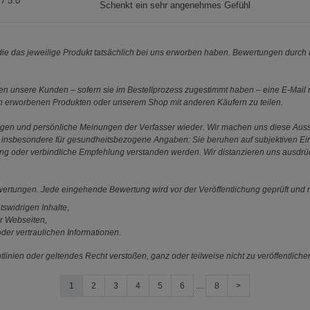
/ 5.0
Schenkt ein sehr angenehmes Gefühl
e das jeweilige Produkt tatsächlich bei uns erworben haben. Bewertungen durch P
 unsere Kunden – sofern sie im Bestellprozess zugestimmt haben – eine E-Mail m
en erworbenen Produkten oder unserem Shop mit anderen Käufern zu teilen.
ungen und persönliche Meinungen der Verfasser wieder. Wir machen uns diese Au
s gilt insbesondere für gesundheitsbezogene Angaben: Sie beruhen auf subjektiven 
ung oder verbindliche Empfehlung verstanden werden. Wir distanzieren uns ausdr
ewertungen. Jede eingehende Bewertung wird vor der Veröffentlichung geprüft und n
tswidrigen Inhalte,
r Webseiten,
der vertraulichen Informationen.
linien oder geltendes Recht verstoßen, ganz oder teilweise nicht zu veröffentliche
1
2
3
4
5
6
....
8
>