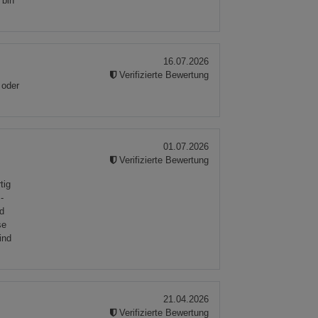
 bin
okies
16.07.2026
Verifizierte Bewertung
 oder
s
01.07.2026
Verifizierte Bewertung
e
tig
-
nd
ies
se
ind
21.04.2026
Verifizierte Bewertung