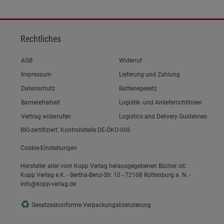
Rechtliches
Link zum/zur
AGB
Widerruf
Link zum/zur
Impressum
Lieferung und Zahlung
Link zum/zur
Datenschutz
Batteriegesetz
Link zum/zur
Barrierefreiheit
Logistik- und Anlieferrichtlinien
Vertrag widerrufen
Logistics and Delivery Guidelines
BIO-zertifiziert: Kontrollstelle DE-ÖKO-006
Cookie-Einstellungen
Hersteller aller vom Kopp Verlag herausgegebenen Bücher ist:
Kopp Verlag e.K. - Bertha-Benz-Str. 10 - 72108 Rottenburg a. N. -
info@kopp-verlag.de
♻
Gesetzeskonforme Verpackungslizenzierung