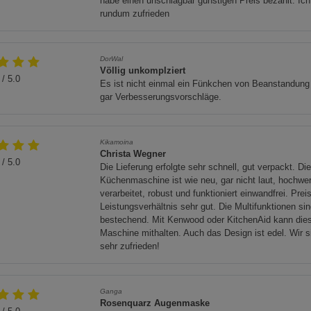
habe einen unschlagbar günstigen Preis bezahlt. Ich
Cookie-Informationen
anzeigen
ßen rostgeschützt.
rundum zufrieden
 Kanister.
Funktionale Cookies (1)
Funktionale Co
 Ausgießer im Lieferumfang enthalten.
DorWal
Beschreibung Funktionale Cookies
Völlig unkomplziert
n zur Entsorgung von Metallprodukten und Gefahrgutbehältern.
/ 5.0
Es ist nicht einmal ein Fünkchen von Beanstandung
Cookie-Informationen
anzeigen
gar Verbesserungsvorschläge.
Statistik Cookies (2)
Statistik Cookie
Kikamoina
Beschreibung Statistik Cookies
Christa Wegner
/ 5.0
Die Lieferung erfolgte sehr schnell, gut verpackt. Di
Cookie-Informationen
anzeigen
Küchenmaschine ist wie neu, gar nicht laut, hochwer
verarbeitet, robust und funktioniert einwandfrei. Preis
Leistungsverhältnis sehr gut. Die Multifunktionen si
Marketing Cookies (3)
Marketing Cook
bestechend. Mit Kenwood oder KitchenAid kann die
Beschreibung Marketing Cookies
Maschine mithalten. Auch das Design ist edel. Wir s
sehr zufrieden!
Cookie-Informationen
anzeigen
Datenschutzerklärung
Impressum
Ganga
Rosenquarz Augenmaske