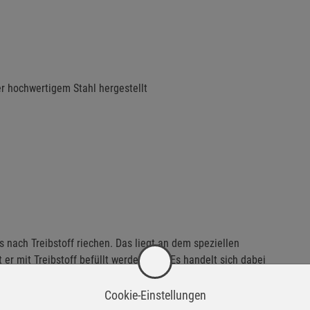
er hochwertigem Stahl hergestellt
 nach Treibstoff riechen. Das liegt an dem speziellen
 er mit Treibstoff befüllt werden darf. Es handelt sich dabei
Produkt.
Cookie-Einstellungen