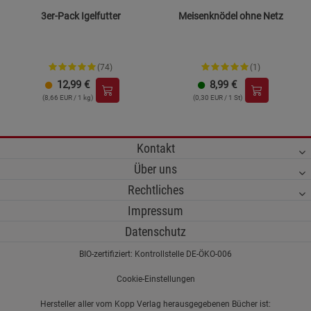
3er-Pack Igelfutter
Meisenknödel ohne Netz
(74)
(1)
12,99
€
8,99
€
(8,66 EUR / 1 kg)
(0,30 EUR / 1 St)
Kontakt
Über uns
Rechtliches
Impressum
Datenschutz
BIO-zertifiziert: Kontrollstelle DE-ÖKO-006
Cookie-Einstellungen
Hersteller aller vom Kopp Verlag herausgegebenen Bücher ist: