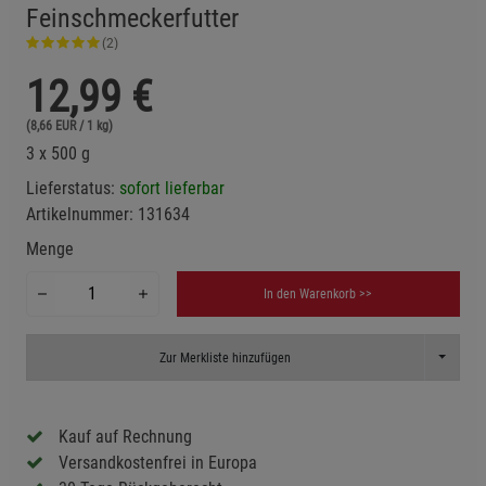
Feinschmeckerfutter
(2)
12,99
€
(8,66 EUR / 1 kg)
3 x 500 g
Lieferstatus:
sofort lieferbar
Artikelnummer:
131634
Menge
In den Warenkorb >>
Toggle D
Zur Merkliste hinzufügen
Kauf auf Rechnung
Versandkostenfrei in Europa