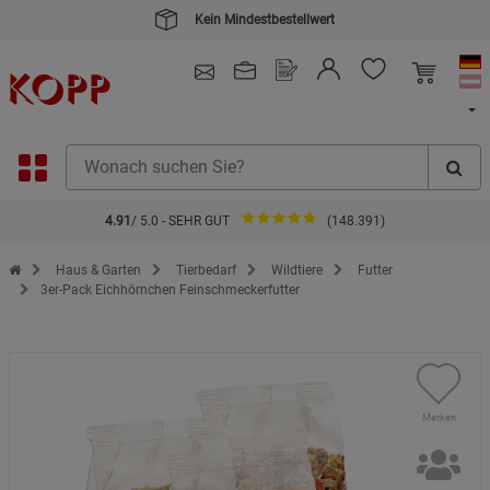
Kein Mindestbestellwert
4.91
/ 5.0 - SEHR GUT
(148.391)
Zur Startseite des Kopp Verlag Online-Shop
Haus & Garten
Tierbedarf
Wildtiere
Futter
3er-Pack Eichhörnchen Feinschmeckerfutter
Merken