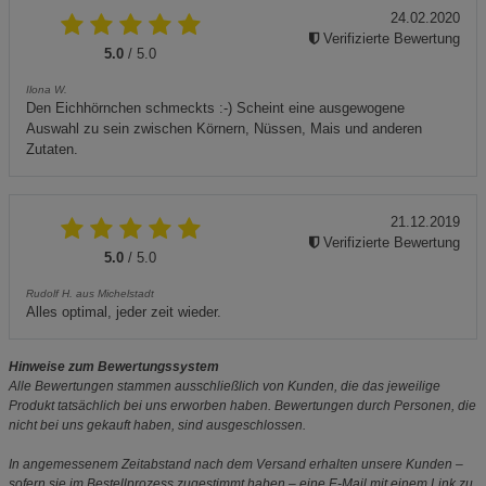
24.02.2020
Verifizierte Bewertung
5.0
/ 5.0
Ilona W.
Den Eichhörnchen schmeckts :-) Scheint eine ausgewogene
Auswahl zu sein zwischen Körnern, Nüssen, Mais und anderen
Zutaten.
21.12.2019
Verifizierte Bewertung
5.0
/ 5.0
Rudolf H. aus Michelstadt
Alles optimal, jeder zeit wieder.
Hinweise zum Bewertungssystem
Alle Bewertungen stammen ausschließlich von Kunden, die das jeweilige
Produkt tatsächlich bei uns erworben haben. Bewertungen durch Personen, die
nicht bei uns gekauft haben, sind ausgeschlossen.
In angemessenem Zeitabstand nach dem Versand erhalten unsere Kunden –
sofern sie im Bestellprozess zugestimmt haben – eine E-Mail mit einem Link zu