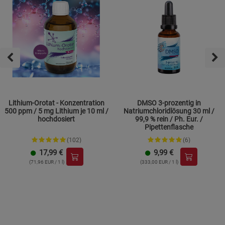
Lithium-Orotat - Konzentration
DMSO 3-prozentig in
500 ppm / 5 mg Lithium je 10 ml /
Natriumchloridlösung 30 ml /
hochdosiert
99,9 % rein / Ph. Eur. /
Pipettenflasche
(102)
(6)
17,99
€
9,99
€
(71,96 EUR / 1 l)
(333,00 EUR / 1 l)