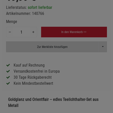
Lieferstatus:
sofort lieferbar
Artikelnummer:
140766
Menge
In den Warenkorb >>
Toggle D
Zur Merkliste hinzufügen
Kauf auf Rechnung
Versandkostenfrei in Europa
30 Tage Rückgaberecht
Kein Mindestbestellwert
Goldglanz und Orientflair – edles Teelichthalter-Set aus
Metall