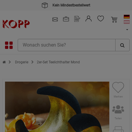
Kein Mindestbestellwert
4.91
/ 5.0 - SEHR GUT
(148.387)
Zur Startseite des Kopp Verlag Online-Shop
Drogerie
2er-Set Teelichthalter Mond
Merken
Teilen