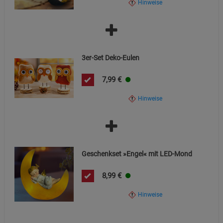
Hinweise
Cookie-Informationen
anzeigen
Statistik Cookies (2)
Statistik Cookies
Beschreibung Statistik Cookies
3er-Set Deko-Eulen
Cookie-Informationen
anzeigen
7,99
€
Hinweise
Marketing Cookies (3)
Marketing Cookies
Beschreibung Marketing Cookies
Cookie-Informationen
anzeigen
Geschenkset »Engel« mit LED-Mond
Datenschutzerklärung
Impressum
8,99
€
Hinweise