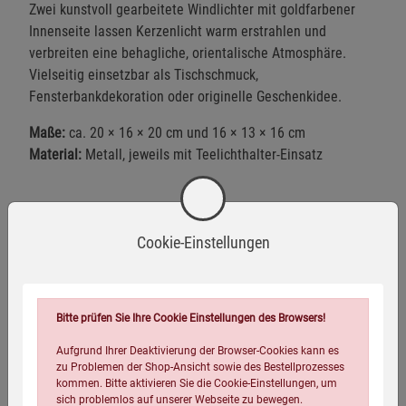
Zwei kunstvoll gearbeitete Windlichter mit goldfarbener
Innenseite lassen Kerzenlicht warm erstrahlen und
verbreiten eine behagliche, orientalische Atmosphäre.
Vielseitig einsetzbar als Tischschmuck,
Fensterbankdekoration oder originelle Geschenkidee.
Maße:
ca. 20 × 16 × 20 cm und 16 × 13 × 16 cm
Material:
Metall, jeweils mit Teelichthalter-Einsatz
Warnhinweise / Sicherheitsinformationen
Cookie-Einstellungen
Sicherheitshinweise
Nur mit geeigneten, standfesten Teelichtern oder
kleinen Stumpenkerzen verwenden – keine offenen
Bitte prüfen Sie Ihre Cookie Einstellungen des Browsers!
Mehr anzeigen
Flammen ohne Aufsicht!
Aufgrund Ihrer Deaktivierung der Browser-Cookies kann es
zu Problemen der Shop-Ansicht sowie des Bestellprozesses
Stellen Sie die Windlichter stets auf eine stabile,
Herstellerinformationen
kommen. Bitte aktivieren Sie die Cookie-Einstellungen, um
hitzebeständige Unterlage.
sich problemlos auf unserer Webseite zu bewegen.