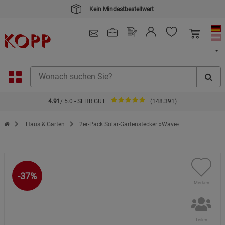
Kein Mindestbestellwert
4.91
/ 5.0 - SEHR GUT
(148.391)
Zur Startseite des Kopp Verlag Online-Shop
Haus & Garten
2er-Pack Solar-Gartenstecker »Wave«
-37%
Merken
Teilen