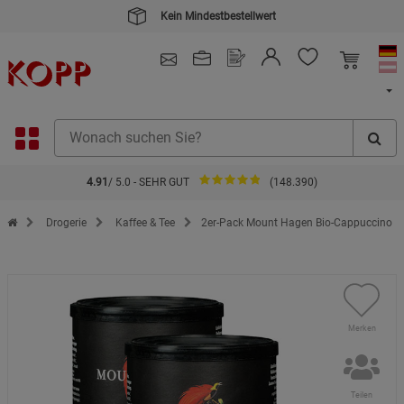
Kein Mindestbestellwert
4.91
/ 5.0 - SEHR GUT
(148.390)
Zur Startseite des Kopp Verlag Online-Shop
Drogerie
Kaffee & Tee
2er-Pack Mount Hagen Bio-Cappuccino
Merken
Teilen