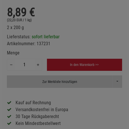
8,89
€
(22,23 EUR / 1 kg)
2 x 200 g
Lieferstatus:
sofort lieferbar
Artikelnummer:
137231
Menge
In den Warenkorb >>
Toggle D
Zur Merkliste hinzufügen
Kauf auf Rechnung
Versandkostenfrei in Europa
30 Tage Rückgaberecht
Kein Mindestbestellwert