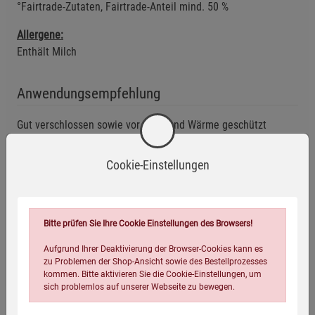
°Fairtrade-Zutaten, Fairtrade-Anteil mind. 50 %
Allergene:
Enthält Milch
Anwendungsempfehlung
Gut verschlossen sowie vor Licht und Wärme geschützt
lagern.
Mindestens haltbar bis: siehe Aufdruck.
Cookie-Einstellungen
Eigenschaften
Bitte prüfen Sie Ihre Cookie Einstellungen des Browsers!
EAN:
4054239010756
Aufgrund Ihrer Deaktivierung der Browser-Cookies kann es
Infos:
2 x 200 g
zu Problemen der Shop-Ansicht sowie des Bestellprozesses
kommen. Bitte aktivieren Sie die Cookie-Einstellungen, um
sich problemlos auf unserer Webseite zu bewegen.