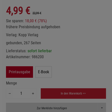
4,99
€
22,99 €
Sie sparen:
18,00 € (78%)
frühere Preisbindung aufgehoben
Verlag:
Kopp Verlag
gebunden, 267 Seiten
Lieferstatus:
sofort lieferbar
Artikelnummer:
986200
Printausgabe
E-Book
Menge
In den Warenkorb >>
Toggle D
Zur Merkliste hinzufügen