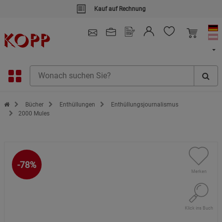
Kauf auf Rechnung
4.91
/ 5.0 - SEHR GUT
(148.391)
Zur Startseite des Kopp Verlag Online-Shop
Bücher
Enthüllungen
Enthüllungsjournalismus
2000 Mules
-78%
Merken
Klick ins Buch