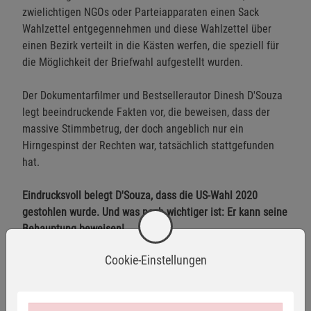
zwielichtigen NGOs oder Parteiapparaten einen Sack
Wahlzettel entgegennehmen und diese Wahlzettel über
einen Bezirk verteilt in die Kästen werfen, die speziell für
die Möglichkeit der Briefwahl aufgestellt wurden.
Der Dokumentarfilmer und Bestsellerautor Dinesh D'Souza
legt beeindruckende Fakten vor, die beweisen, dass der
massive Stimmbetrug, der doch angeblich nur ein
Hirngespinst der Rechten war, tatsächlich stattgefunden
hat.
Eindrucksvoll belegt D'Souza, dass die US-Wahl 2020
gestohlen wurde. Und was noch wichtiger ist: Er kann seine
Behauptung beweisen!
Cookie-Einstellungen
2000 Mules
ist mehr als ein Buch - es ist ein Appell, aktiv
zu werden. Soll Amerikas Demokratie überleben, muss sich
jeder mit den hier vorgelegten Beweisen vertraut machen,