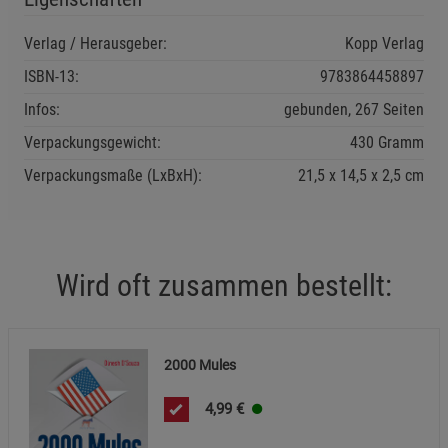
Cookie-Informationen
anzeigen
Verlag / Herausgeber:
Kopp Verlag
Funktionale Cookies (1)
Funktionale Cooki
ISBN-13:
9783864458897
Beschreibung Funktionale Cookies
Infos:
gebunden, 267 Seiten
Cookie-Informationen
anzeigen
Verpackungsgewicht:
430 Gramm
Verpackungsmaße (LxBxH):
21,5
14,5
2,5
cm
Statistik Cookies (2)
Statistik Cookies
Beschreibung Statistik Cookies
Cookie-Informationen
anzeigen
Wird oft zusammen bestellt:
Marketing Cookies (3)
Marketing Cookies
Beschreibung Marketing Cookies
2000 Mules
Cookie-Informationen
anzeigen
4,99
€
Datenschutzerklärung
Impressum