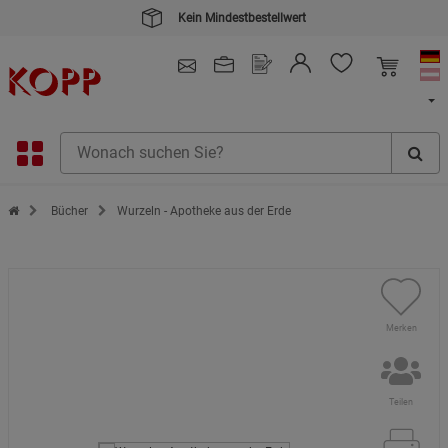
Kein Mindestbestellwert
4.91
/ 5.0 - SEHR GUT
(148.391)
Zur Startseite des Kopp Verlag Online-Shop
Bücher
Wurzeln - Apotheke aus der Erde
Merken
Teilen