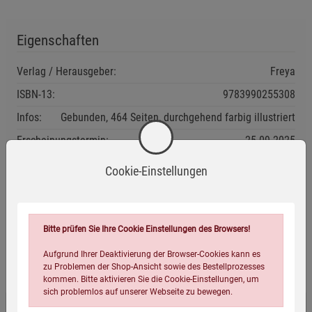
Eigenschaften
Verlag / Herausgeber:
Freya
ISBN-13:
9783990255308
Infos:
Gebunden, 464 Seiten, durchgehend farbig illustriert
Erscheinungstermin:
25.09.2025
Verpackungsgewicht:
1607 Gramm
Cookie-Einstellungen
Verpackungsmaße (LxBxH):
26,7
21
3,2
cm
Bitte prüfen Sie Ihre Cookie Einstellungen des Browsers!
Aufgrund Ihrer Deaktivierung der Browser-Cookies kann es
Wird oft zusammen bestellt:
zu Problemen der Shop-Ansicht sowie des Bestellprozesses
kommen. Bitte aktivieren Sie die Cookie-Einstellungen, um
sich problemlos auf unserer Webseite zu bewegen.