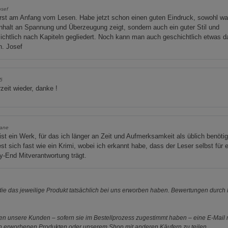
osef
rst am Anfang vom Lesen. Habe jetzt schon einen guten Eindruck, sowohl w
nhalt an Spannung und Überzeugung zeigt, sondern auch ein guter Stil und
ichtlich nach Kapiteln gegliedert. Noch kann man auch geschichtlich etwas 
n. Josef
5
zeit wieder, danke !
lane
ist ein Werk, für das ich länger an Zeit und Aufmerksamkeit als üblich benötig
est sich fast wie ein Krimi, wobei ich erkannt habe, dass der Leser selbst für e
-End Mitverantwortung trägt.
e das jeweilige Produkt tatsächlich bei uns erworben haben. Bewertungen durch P
 unsere Kunden – sofern sie im Bestellprozess zugestimmt haben – eine E-Mail m
en erworbenen Produkten oder unserem Shop mit anderen Käufern zu teilen.