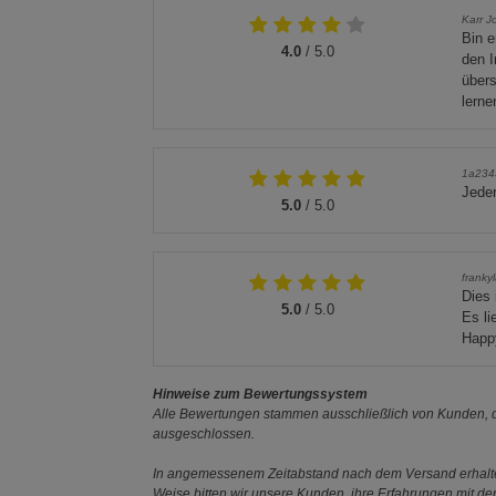
Karr J
Bin e
4.0
/ 5.0
den I
übers
lerne
1a234
Jeder
5.0
/ 5.0
franky
Dies 
5.0
/ 5.0
Es li
Happy
Hinweise zum Bewertungssystem
Alle Bewertungen stammen ausschließlich von Kunden, di
ausgeschlossen.
In angemessenem Zeitabstand nach dem Versand erhalten
Weise bitten wir unsere Kunden, ihre Erfahrungen mit d