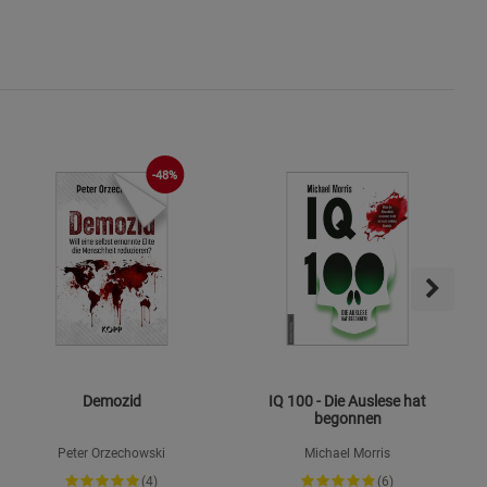
s
ies
-48%
Demozid
IQ 100 - Die Auslese hat
begonnen
Peter Orzechowski
Michael Morris
(4)
(6)