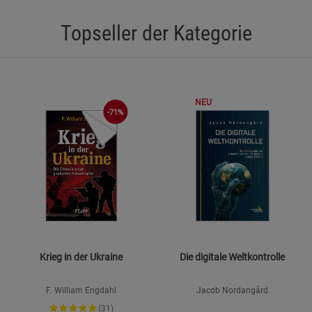
Statistik Cookies (2)
Statistik Cookie
Topseller der Kategorie
Beschreibung Statistik Cookies
Cookie-Informationen
anzeigen
Marketing Cookies (3)
Marketing Cook
NEU
-71%
Beschreibung Marketing Cookies
Cookie-Informationen
anzeigen
Datenschutzerklärung
Impressum
Krieg in der Ukraine
Die digitale Weltkontrolle
F. William Engdahl
Jacob Nordangård
(31)