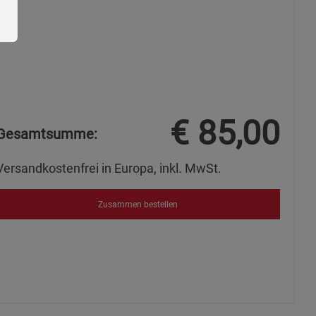
ie Gruppe
€
85,00
Gesamtsumme:
Versandkostenfrei in Europa, inkl. MwSt.
Zusammen bestellen
okies