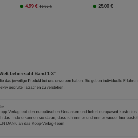
4,99
€
25,00
€
16,95 €
Welt beherrscht Band 1-3"
e das jeweilige Produkt bei uns erworben haben. Sie geben individuelle Erfahru
ektiv geprüfte Tatsachen zu verstehen.
ino
opp-Verlag lebt den europäischen Gedanken und liefert europaweit kostenlos
ch das finde erkennen sie daran, dass ich immer und immer wieder hier bestel
EN DANK an das Kopp-Verlag-Team.