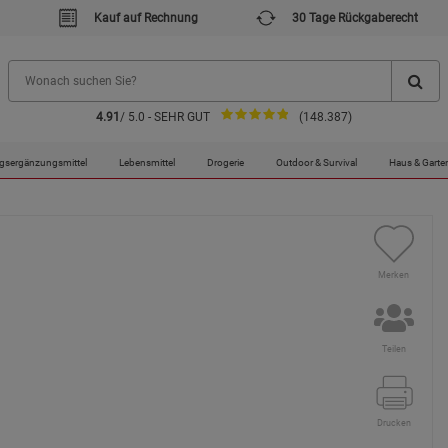
Kauf auf Rechnung
30 Tage Rückgaberecht
4.91
/ 5.0 - SEHR GUT
(148.387)
l die Welt beherrscht Band 1-3
gsergänzungsmittel
Lebensmittel
Drogerie
Outdoor & Survival
Haus & Garte
Merken
Teilen
Drucken