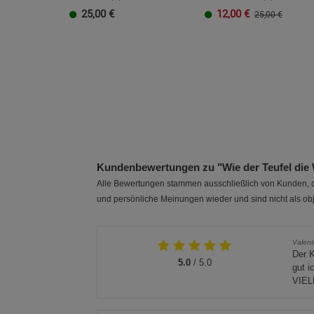
25,00
€
12,00
€
25,00 €
Kundenbewertungen zu "Wie der Teufel die 
Alle Bewertungen stammen ausschließlich von Kunden, di
und persönliche Meinungen wieder und sind nicht als obj
Valent
Der K
5.0
/ 5.0
gut i
VIEL