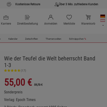
Kostenlose Retoure
Über 3 Mio. zufriedene Kunden
Karriere
Direktbestellung
Anmelden
Merkliste
Warenkorb
n
Kalender
Zeitschriften
Themenwelten
Schnäppchen
%
Wie der Teufel die Welt beherrscht Band
1-3
(17)
55,00
€
59,70 €
Sonderpreis
Verlag:
Epoch Times