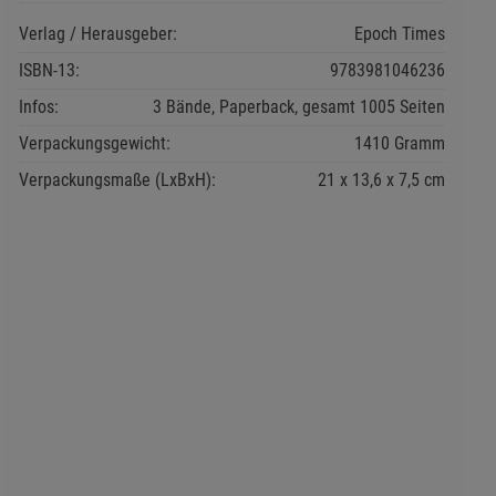
Verlag / Herausgeber:
Epoch Times
ISBN-13:
9783981046236
Infos:
3 Bände, Paperback, gesamt 1005 Seiten
Verpackungsgewicht:
1410 Gramm
Verpackungsmaße (LxBxH):
21
13,6
7,5
cm