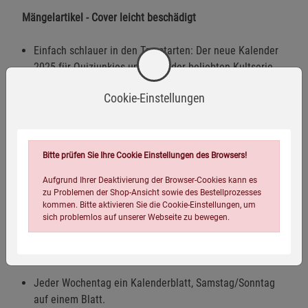
Mängelartikel - Cover leicht beschädigt
Einfach schlauer in den Tag starten: Der neue Kalender
2025 für Quizjunkies und Fans der beliebten Kultserie
"Wer weiß denn sowas?"
Cookie-Einstellungen
Findet überall Platz, in der Küche oder im Büro:
Abreißkalender für jeden Tag, zum Aufstellen oder
Aufhängen
Bitte prüfen Sie Ihre Cookie Einstellungen des Browsers!
Tagtäglich neue vertrackte Rätsel, Quizfragen zum
Knobeln und kurioses Wissen zum Teilen und Staunen
Aufgrund Ihrer Deaktivierung der Browser-Cookies kann es
zu Problemen der Shop-Ansicht sowie des Bestellprozesses
Flexibel nutzbar als Tischkalender oder Abreißkalender
kommen. Bitte aktivieren Sie die Cookie-Einstellungen, um
sich problemlos auf unserer Webseite zu bewegen.
für die Wand, im handlichen 14 x 11 cm Querformat
Das Original von Heye im Athesia Kalenderverlag: Unser
Bestseller zur erfolgreichen Wissensshow
Jeder Wochentag ein Kalenderblatt, Samstag/Sonntag
auf einem Blatt.