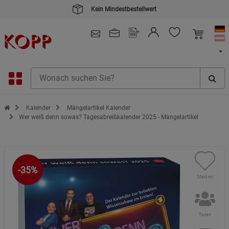
Kein Mindestbestellwert
4.91
/ 5.0 - SEHR GUT
(148.387)
Zur Startseite des Kopp Verlag Online-Shop
Kalender
Mängelartikel Kalender
Wer weiß denn sowas? Tagesabreißkalender 2025 - Mängelartikel
-35%
Merken
Teilen