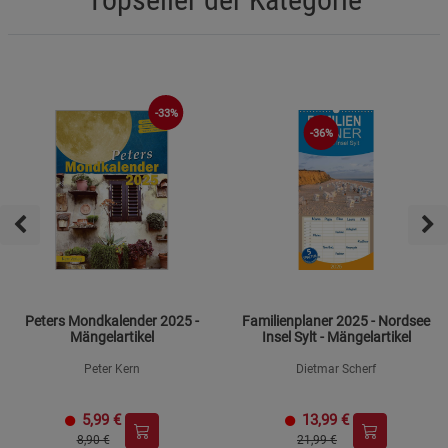
-33%
-36%
Peters Mondkalender 2025 -
Familienplaner 2025 - Nordsee
Mängelartikel
Insel Sylt - Mängelartikel
Peter Kern
Dietmar Scherf
5,99
€
13,99
€
8,90 €
21,99 €