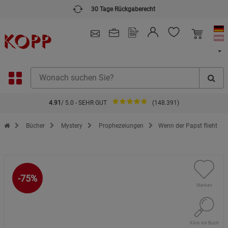
30 Tage Rückgaberecht
4.91
/ 5.0 - SEHR GUT
(148.391)
Zur Startseite des Kopp Verlag Online-Shop
Bücher
Mystery
Prophezeiungen
Wenn der Papst flieht
-75%
Merken
Klick ins Buch