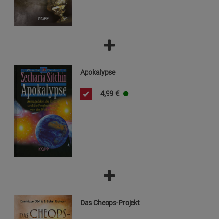
Statistik Cookies (2)
Statistik Cookies
Beschreibung Statistik Cookies
Cookie-Informationen
anzeigen
Apokalypse
Marketing Cookies (3)
Marketing Cookies
4,99
€
Beschreibung Marketing Cookies
Cookie-Informationen
anzeigen
Datenschutzerklärung
Impressum
Das Cheops-Projekt