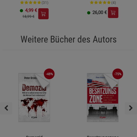
(31)
(4)
4,99
€
26,00
€
18,99 €
Weitere Bücher des Autors
-48%
-75%