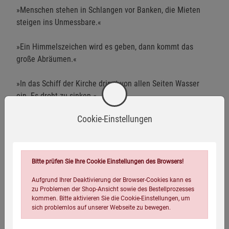
»Menschen stehen in Schlangen vor Banken, die Mieten
steigen ins Unmessbare.«
»Ein Himmelszeichen wird es geben, dann kommt das
große Abräumen.«
»In das Schiff der Kirche dringt von allen Seiten Wasser
ein. Es droht zu sinken.«
Cookie-Einstellungen
»Ein neuer Krieg flammt auf, die Lage ist gespannt.«
»Hinter dem Papst liegt ein blutiges Messer, aber er kommt
ihnen aus.«
Bitte prüfen Sie Ihre Cookie Einstellungen des Browsers!
Aufgrund Ihrer Deaktivierung der Browser-Cookies kann es
zu Problemen der Shop-Ansicht sowie des Bestellprozesses
kommen. Bitte aktivieren Sie die Cookie-Einstellungen, um
sich problemlos auf unserer Webseite zu bewegen.
Eigenschaften