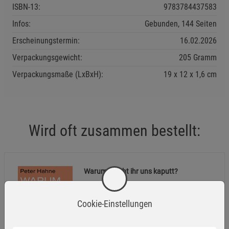
ISBN-13:
9783784437583
Infos:
Gebunden, 144 Seiten
Erscheinungstermin:
16.02.2026
Verpackungsgewicht:
205 Gramm
Verpackungsmaße (LxBxH):
19
12
1,6
cm
Wird oft zusammen bestellt:
Warum macht ihr uns kaputt?
15,00
€
Cookie-Einstellungen