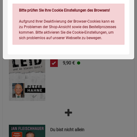
Bitte prüfen Sie Ihre Cookie Einstellungen des Browsers!
Aufgrund Ihrer Deaktivierung der Browser-Cookies kann es
zu Problemen der Shop-Ansicht sowie des Bestellprozesses
kommen. Bitte aktivieren Sie die Cookie-Einstellungen, um
sich problemlos auf unserer Webseite zu bewegen.
Leid - und wo bleibt Gott?
9,90
€
Einstellungen speichern für die Gruppe
Einstellungen speichern für die Gruppe
Einstellungen speichern für die Gruppe
Zurück
Einwilligung nicht erteilen
Notwendige Cookies (5)
Du bist nicht allein