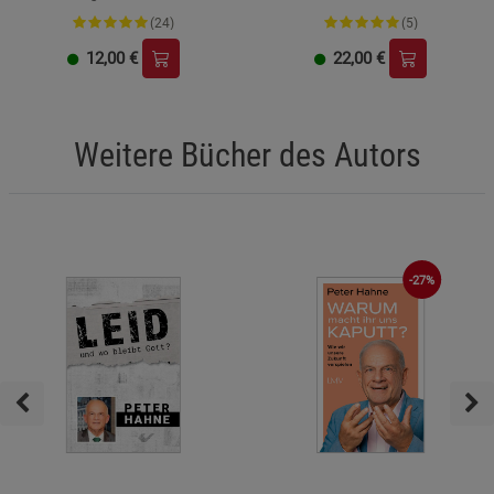
(24)
(5)
12,00
€
22,00
€
Weitere Bücher des Autors
-27%