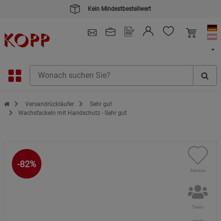
Kein Mindestbestellwert
4.91
/ 5.0 - SEHR GUT
(148.390)
Zur Startseite des Kopp Verlag Online-Shop
Versandrückläufer
Sehr gut
Wachsfackeln mit Handschutz - Sehr gut
-82%
Merken
Teilen