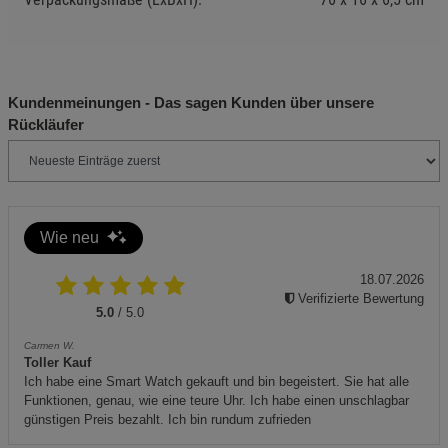
Informieren Sie sich vor Gebrauch bei Ihrer örtlichen
Feuerwehr über mögliche Brandwarnstufen.
Sicherheitshinweise:
Kundenmeinungen - Das sagen Kunden über unsere
Stülpen Sie den Handschutz auf den Holzgriff, bevor Sie
Rückläufer
die Fackel anzünden.
Zünden Sie die Fackel immer an der Spitze mit einem
Feuerzeug an. Halten Sie die Fackel dabei senkrecht.
Zum Löschen tauchen Sie die Fackel in Wasser. Lassen
Wie neu
Sie die Fackel vor der Entsorgung vollständig abkühlen.
18.07.2026
Stellen Sie sicher, dass sich keine leicht entzündlichen
Verifizierte Bewertung
Gegenstände im Umfeld befinden.
5.0
/ 5.0
Zusätzliche Hinweise:
Carmen W.
Toller Kauf
Lieferumfang: 10 Wachsfackeln mit Handschutz. Maße:
Ich habe eine Smart Watch gekauft und bin begeistert. Sie hat alle
73 × 3 × 3 cm. Brenndauer: ca. 80-90 Minuten.
Funktionen, genau, wie eine teure Uhr. Ich habe einen unschlagbar
günstigen Preis bezahlt. Ich bin rundum zufrieden
Material: Wachs, Papier, Holz.