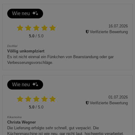
Ideal für Nachtwanderungen, Gartenpartys und festliche
Veranstaltungen.
Wie neu
Entsorgung: Nach vollständigem Abkühlen
16.07.2026
umweltgerecht entsorgen. Beachten Sie die örtlichen
Verifizierte Bewertung
Vorschriften.
5.0
/ 5.0
DorWal
Völlig unkomplziert
Es ist nicht einmal ein Fünkchen von Beanstandung oder gar
Verbesserungsvorschläge.
Wie neu
01.07.2026
Verifizierte Bewertung
5.0
/ 5.0
Kikamoina
Christa Wegner
Die Lieferung erfolgte sehr schnell, gut verpackt. Die
Küchenmaschine ist wie neu, gar nicht laut, hochwertig verarbeitet,