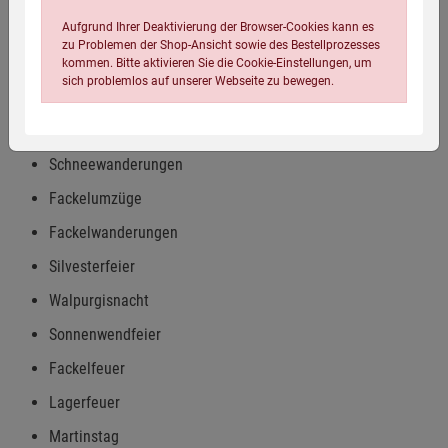
Ein voller Erfolg für viele Veranstaltungen:
Aufgrund Ihrer Deaktivierung der Browser-Cookies kann es
zu Problemen der Shop-Ansicht sowie des Bestellprozesses
Gartenparty
kommen. Bitte aktivieren Sie die Cookie-Einstellungen, um
sich problemlos auf unserer Webseite zu bewegen.
Firmenevents
Nachtwanderungen
Schneewanderungen
Fackelumzüge
Fackelwanderungen
Einstellungen speichern für die Gruppe
Einstellungen speichern für die Gruppe
Silvesterfeier
Walpurgisnacht
Einstellungen speichern für die Gruppe
Zurück
Einwilligung nicht erteilen
Sonnenwendfeier
Fackelfeuer
Notwendige Cookies (5)
Lagerfeuer
Beschreibung Notwendige Cookies
Martinstag
Cookie-Informationen
anzeigen