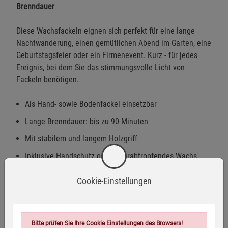
Brenndauer
Diese Wachsfackeln eignen sich perfekt für eine lange
Nachtwanderung, einen gemütlichen Abend im Garten, eine
Geburtstagsfeier oder ein Firmenevent. Kurz - für jedes
Ereignis, bei dem Sie das stimmungsvolle Licht von
Fackeln benötigen.
Als Hand- sowie Bodenfackel einsetzbar
Lange Brenndauer: bis zu 90 Minuten
Mit stabilem und langem Holzgriff
Inklusive Handschutz gegen herabtropfendes Wachs
Maße: 73 × 3 × 3 cm
Cookie-Einstellungen
Gewicht: ca. 160 g
Bitte prüfen Sie Ihre Cookie Einstellungen des Browsers!