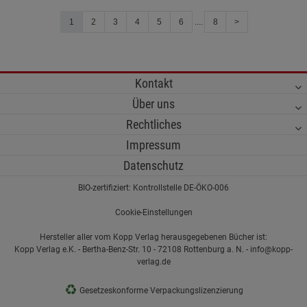
1
2
3
4
5
6
....
8
>
Kontakt
Über uns
Rechtliches
Impressum
Datenschutz
BIO-zertifiziert: Kontrollstelle DE-ÖKO-006
Cookie-Einstellungen
Hersteller aller vom Kopp Verlag herausgegebenen Bücher ist:
Kopp Verlag e.K. - Bertha-Benz-Str. 10 - 72108 Rottenburg a. N. - info@kopp-
verlag.de
♻
Gesetzeskonforme Verpackungslizenzierung