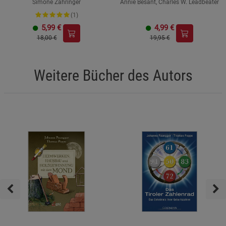
Simone Zähringer
Annie Besant, Charles W. Leadbeater
(1)
5,99
€
4,99
€
18,00 €
19,95 €
Weitere Bücher des Autors