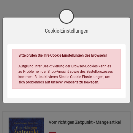
Eigenschaften
Cookie-Einstellungen
Verlag / Herausgeber:
Irisiana
Infos:
Hardcover, 288 Seiten, Zahlreiche Abbildungen
Bitte prüfen Sie Ihre Cookie Einstellungen des Browsers!
Verpackungsgewicht:
545 Gramm
Verpackungsmaße (LxBxH):
21,5
16
3
cm
Aufgrund Ihrer Deaktivierung der Browser-Cookies kann es
zu Problemen der Shop-Ansicht sowie des Bestellprozesses
kommen. Bitte aktivieren Sie die Cookie-Einstellungen, um
sich problemlos auf unserer Webseite zu bewegen.
Wird oft zusammen bestellt:
Vom richtigen Zeitpunkt - Mängelartikel