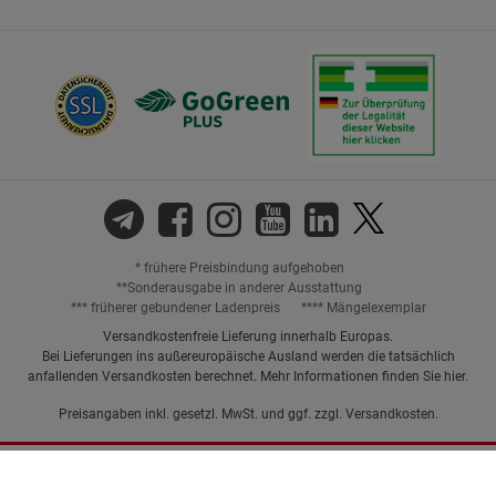
* frühere Preisbindung aufgehoben
**Sonderausgabe in anderer Ausstattung
*** früherer gebundener Ladenpreis
**** Mängelexemplar
Versandkostenfreie Lieferung innerhalb Europas.
Bei Lieferungen ins außereuropäische Ausland werden die tatsächlich
anfallenden Versandkosten berechnet. Mehr Informationen finden Sie
hier
.
Preisangaben inkl. gesetzl. MwSt. und ggf. zzgl.
Versandkosten.