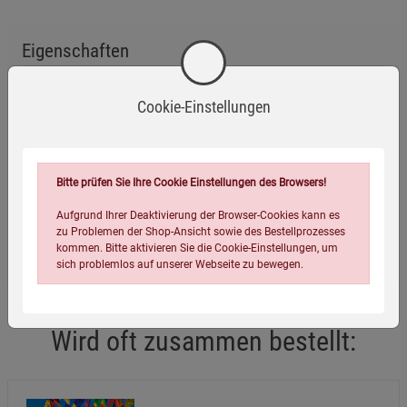
Eigenschaften
Verlag / Herausgeber:
Knaur
Cookie-Einstellungen
ISBN-13:
9783426286104
Infos:
Gebunden, 144 Seiten
Erscheinungstermin:
01.03.2022
Bitte prüfen Sie Ihre Cookie Einstellungen des Browsers!
Verpackungsgewicht:
198 Gramm
Aufgrund Ihrer Deaktivierung der Browser-Cookies kann es
zu Problemen der Shop-Ansicht sowie des Bestellprozesses
Verpackungsmaße (LxBxH):
19,4
12
1,6
cm
kommen. Bitte aktivieren Sie die Cookie-Einstellungen, um
sich problemlos auf unserer Webseite zu bewegen.
Wird oft zusammen bestellt: