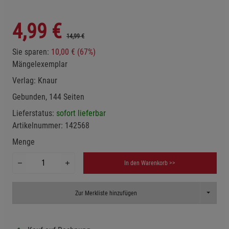
4,99
€
14,99 €
Sie sparen:
10,00 € (67%)
Mängelexemplar
Verlag:
Knaur
Gebunden, 144 Seiten
Lieferstatus:
sofort lieferbar
Artikelnummer:
142568
Menge
In den Warenkorb >>
Toggle D
Zur Merkliste hinzufügen