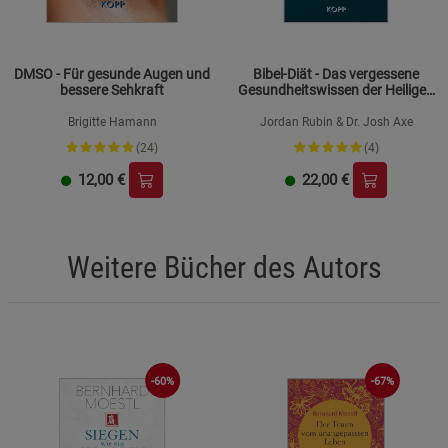
DMSO - Für gesunde Augen und
Bibel-Diät - Das vergessene
bessere Sehkraft
Gesundheitswissen der Heiligen
Schrift
Brigitte Hamann
Jordan Rubin & Dr. Josh Axe
(24)
(4)
12,00
€
22,00
€
Weitere Bücher des Autors
-60%
-67%