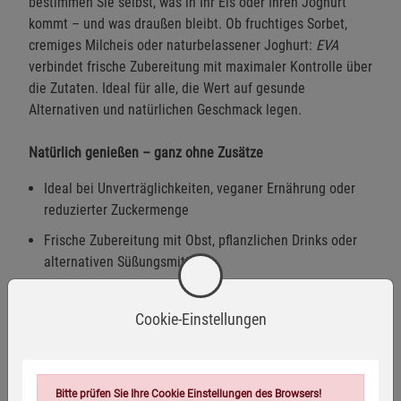
bestimmen Sie selbst, was in Ihr Eis oder Ihren Joghurt
kommt – und was draußen bleibt. Ob fruchtiges Sorbet,
cremiges Milcheis oder naturbelassener Joghurt:
EVA
verbindet frische Zubereitung mit maximaler Kontrolle über
die Zutaten. Ideal für alle, die Wert auf gesunde
Alternativen und natürlichen Geschmack legen.
Natürlich genießen – ganz ohne Zusätze
Ideal bei Unverträglichkeiten, veganer Ernährung oder
reduzierter Zuckermenge
Frische Zubereitung mit Obst, pflanzlichen Drinks oder
alternativen Süßungsmitteln
Fertig in 30 Minuten – dank Kompressor und ohne
Vorkühlen
Cookie-Einstellungen
Zwei Funktionen, viele Möglichkeiten
Eis- und Joghurtzubereitung in einem – platzsparend
Bitte prüfen Sie Ihre Cookie Einstellungen des Browsers!