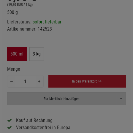
(19,80 EUR / 1 kg)
500 g
Lieferstatus:
sofort lieferbar
Artikelnummer:
142523
500 ml
3 kg
Menge
In den Warenkorb >>
Toggle D
Zur Merkliste hinzufügen
Kauf auf Rechnung
Versandkostenfrei in Europa