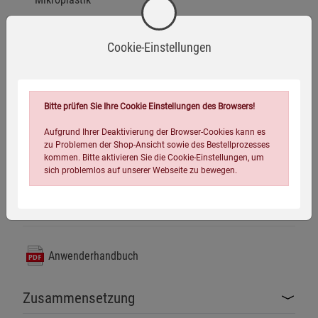
Ohne Duftstoffe, Farbstoffe und Titandioxid
Cookie-Einstellungen
Individuell dosierbar statt vorportionierter Tabs
Kraftvoll gegen Schmutz, Speisereste und
Fettrückstände
Bitte prüfen Sie Ihre Cookie Einstellungen des Browsers!
Besonders ergiebig durch bedarfsgerechte Dosierung
Aufgrund Ihrer Deaktivierung der Browser-Cookies kann es
Den passenden Dosierlöffel finden Sie
hier
.
zu Problemen der Shop-Ansicht sowie des Bestellprozesses
kommen. Bitte aktivieren Sie die Cookie-Einstellungen, um
Lieferumfang:
Je nach gewählter Variante 500 g oder 3 kg
sich problemlos auf unserer Webseite zu bewegen.
Uni Sapon Spülmaschinenpulver. Der Dosierlöffel ist nicht
im Lieferumfang enthalten.
Anwenderhandbuch
Zusammensetzung
Einstellungen speichern für die Gruppe
Einstellungen speichern für die Gruppe