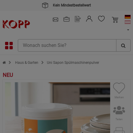
Kein Mindestbestellwert
4.91
/ 5.0 - SEHR GUT
(148.390)
Zur Startseite des Kopp Verlag Online-Shop
Haus & Garten
Uni Sapon Spülmaschinenpulver
NEU
Merken
Teilen