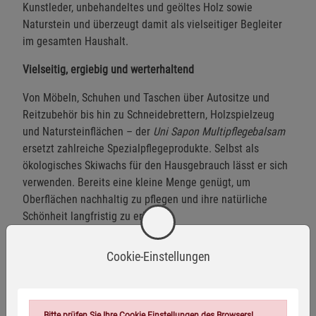
Kunstleder, unbehandeltes und geöltes Holz sowie
Naturstein und überzeugt damit als vielseitiger Begleiter
im gesamten Haushalt.
Vielseitig, ergiebig und werterhaltend
Von Möbeln, Schuhen und Taschen über Autositze und
Reitzubehör bis hin zu Schneidebrettern, Holzspielzeug
und Natursteinflächen – der
Uni Sapon Multipflegebalsam
ersetzt zahlreiche Spezialpflegeprodukte. Selbst als
ökologisches Skiwachs für den Hausgebrauch lässt er sich
verwenden. Bereits eine kleine Menge genügt, um
Oberflächen nachhaltig zu pflegen und ihre natürliche
Schönheit langfristig zu erhalten.
Natürlicher Multipflegebalsam für Leder, Holz und
Cookie-Einstellungen
Naturstein
Mit kaltgepresstem Jojobaöl, Wollwachs, biologischem
Bienenwachs und Carnaubawachs
Bitte prüfen Sie Ihre Cookie Einstellungen des Browsers!