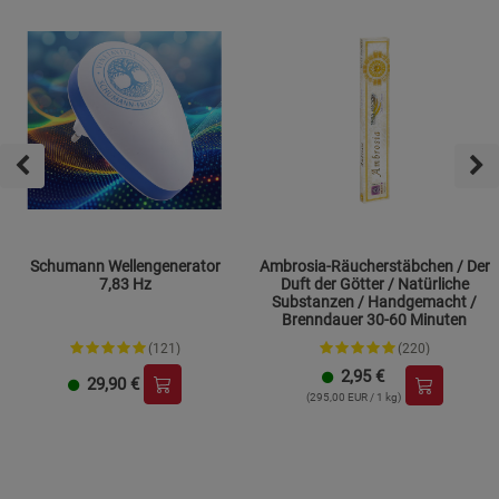
geöltes Holz, Natursteinflächen sowie als ökologisches
Skiwachs für den Hausgebrauch.
Nicht geeignet für Wildleder, Rauleder und strukturiertes
Textilleder.
Enthält natürliche Wachse, Wollwachs, Jojobawachs/-öl
und Orangenbestandteile. Bei Personen mit Duftstoff-,
Wollwachs- oder Kontaktallergien kann eine erhöhte
Empfindlichkeit bestehen.
Die Materialverträglichkeit ist vor der großflächigen
Anwendung an einer unauffälligen Stelle zu prüfen.
Schumann Wellengenerator
Ambrosia-Räucherstäbchen / Der
7,83 Hz
Duft der Götter / Natürliche
Substanzen / Handgemacht /
Brenndauer 30-60 Minuten
(121)
(220)
2,95
€
29,90
€
(295,00 EUR / 1 kg)