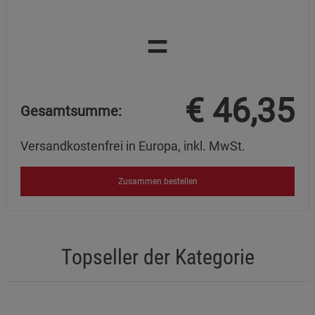
abwaschen.
=
Bei Hautreizung oder Hautausschlag: Ärztlichen Rat
einholen oder ärztliche Hilfe hinzuziehen.
Bei Einatmen von Dämpfen oder Gerüchen: Für Frischluft
sorgen und bei Beschwerden ärztlichen Rat einholen.
€
46,35
Gesamtsumme:
Bei Verschlucken: Mund ausspülen. Kein Erbrechen
herbeiführen. Bei Unwohlsein das
Versandkostenfrei in Europa, inkl. MwSt.
Giftinformationszentrum oder einen Arzt kontaktieren.
Restmengen nicht in die Kanalisation, Gewässer oder
Zusammen bestellen
das Erdreich gelangen lassen.
Verpackung nur restentleert der Wertstoffsammlung
zuführen.
Topseller der Kategorie
Allgemeine Hinweise
Natürlicher Multipflegebalsam zur Pflege und zum Schutz
geeigneter Oberflächen aus Leder, Holz und Naturstein.
Geeignet für Glattleder und Kunstleder, unbehandeltes und