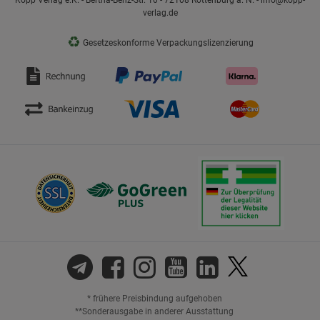
Kopp Verlag e.K. - Bertha-Benz-Str. 10 - 72108 Rottenburg a. N. - info@kopp-
verlag.de
♻
Gesetzeskonforme Verpackungslizenzierung
* frühere Preisbindung aufgehoben
**Sonderausgabe in anderer Ausstattung