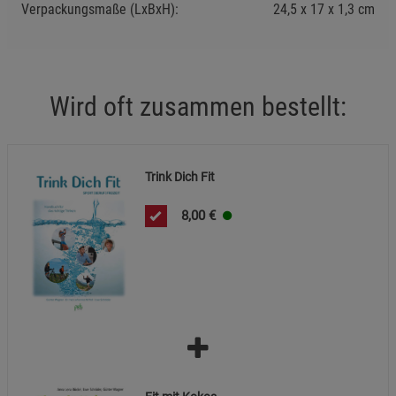
Verpackungsmaße (LxBxH):
24,5
17
1,3
cm
Notwendige Cookies (5)
Beschreibung Notwendige Cookies
Cookie-Informationen
anzeigen
Wird oft zusammen bestellt:
Funktionale Cookies (1)
Funktionale Cooki
Beschreibung Funktionale Cookies
Trink Dich Fit
Cookie-Informationen
anzeigen
8,00
€
Statistik Cookies (2)
Statistik Cookies
Beschreibung Statistik Cookies
Cookie-Informationen
anzeigen
Marketing Cookies (3)
Marketing Cookies
Beschreibung Marketing Cookies