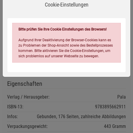
Dieses Buch des kompetenten Autorenteams vom Bad
Cookie-Einstellungen
Nauheimer Institut für Sporternährung erklärt den
Wasserhaushalt des Körpers und informiert über die beste
Zusammensetzung von Getränken je nach Lebenssituation.
In zahlreichen Tabellen werden unterschiedliche
Bitte prüfen Sie Ihre Cookie Einstellungen des Browsers!
Mineralwässer und Heilwässer sowie Sport-und
Aufgrund Ihrer Deaktivierung der Browser-Cookies kann es
Fitnessgetränke vorgestellt. Eine praxisorientierte
zu Problemen der Shop-Ansicht sowie des Bestellprozesses
Getränkekunde und Rezepte für geeignete Getränke runden
kommen. Bitte aktivieren Sie die Cookie-Einstellungen, um
sich problemlos auf unserer Webseite zu bewegen.
das Buch ab.
Eigenschaften
Verlag / Herausgeber:
Pala
ISBN-13:
9783895662911
Einstellungen speichern für die Gruppe
Einstellungen speichern für die Gruppe
Infos:
Gebunden, 176 Seiten, zahlreiche Abbildungen
Einstellungen speichern für die Gruppe
Zurück
Einwilligung nicht erteilen
Verpackungsgewicht:
443 Gramm