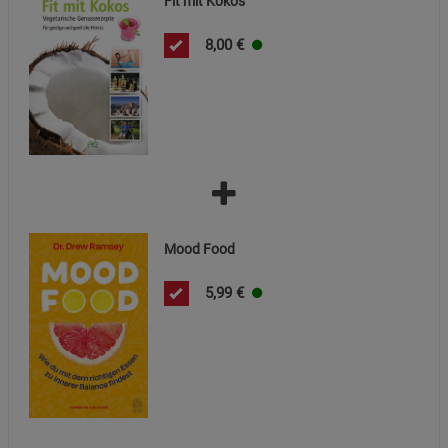
Fit mit Kokos
Cookie-Informationen
anzeigen
8,00
€
Datenschutzerklärung
Impressum
Mood Food
5,99
€