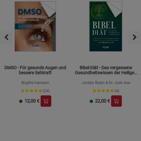
DMSO - Für gesunde Augen und
Bibel-Diät - Das vergessene
bessere Sehkraft
Gesundheitswissen der Heiligen
Schrift
Brigitte Hamann
Jordan Rubin & Dr. Josh Axe
(24)
(4)
12,00
€
22,00
€