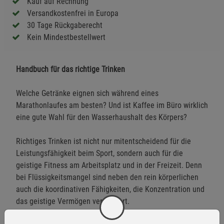
Kauf auf Rechnung
Versandkostenfrei in Europa
30 Tage Rückgaberecht
Kein Mindestbestellwert
Handbuch für das richtige Trinken
Welche Getränke eignen sich während eines
Marathonlaufes am besten? Und ist Kaffee im Büro wirklich
eine gute Wahl für den Wasserhaushalt des Körpers?
Richtiges Trinken ist nicht nur mitentscheidend für die
Leistungsfähigkeit beim Sport, sondern auch für die
geistige Fitness am Arbeitsplatz und in der Freizeit. Denn
bei Flüssigkeitsmangel sind neben den rein körperlichen
auch die koordinativen Fähigkeiten, die Konzentration und
das geistige Vermögen vermindert.