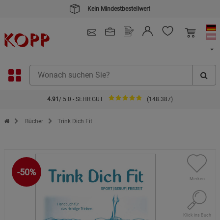
Kein Mindestbestellwert
4.91
/ 5.0 - SEHR GUT
(148.387)
Zur Startseite des Kopp Verlag Online-Shop
Bücher
Trink Dich Fit
-50%
Merken
Klick ins Buch