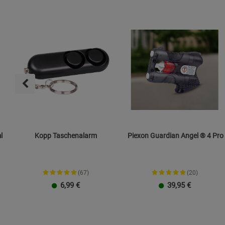
l
Kopp Taschenalarm
Piexon Guardian Angel ® 4 Pro
(67)
(20)
6,99
€
39,95
€