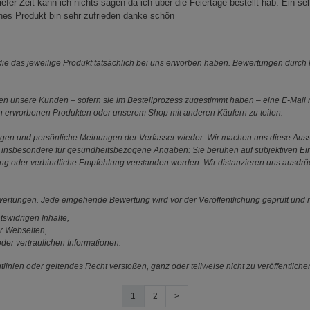
iefer Zeit kann ich nichts sagen da ich über die Feiertage bestellt hab. Ein se
es Produkt bin sehr zufrieden danke schön
e das jeweilige Produkt tatsächlich bei uns erworben haben. Bewertungen durch P
 unsere Kunden – sofern sie im Bestellprozess zugestimmt haben – eine E-Mail m
en erworbenen Produkten oder unserem Shop mit anderen Käufern zu teilen.
ungen und persönliche Meinungen der Verfasser wieder. Wir machen uns diese Au
s gilt insbesondere für gesundheitsbezogene Angaben: Sie beruhen auf subjektiven 
ung oder verbindliche Empfehlung verstanden werden. Wir distanzieren uns ausdr
ewertungen. Jede eingehende Bewertung wird vor der Veröffentlichung geprüft und n
tswidrigen Inhalte,
r Webseiten,
der vertraulichen Informationen.
linien oder geltendes Recht verstoßen, ganz oder teilweise nicht zu veröffentliche
1
2
>