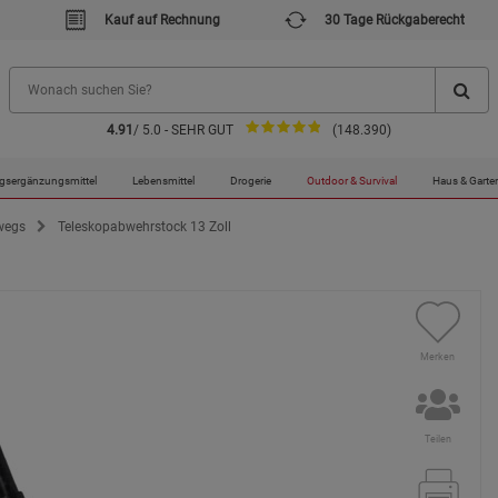
Kauf auf Rechnung
30 Tage Rückgaberecht
4.91
/ 5.0 - SEHR GUT
(148.390)
gsergänzungsmittel
Lebensmittel
Drogerie
Outdoor & Survival
Haus & Garte
rwegs
Teleskopabwehrstock 13 Zoll
Merken
Teilen