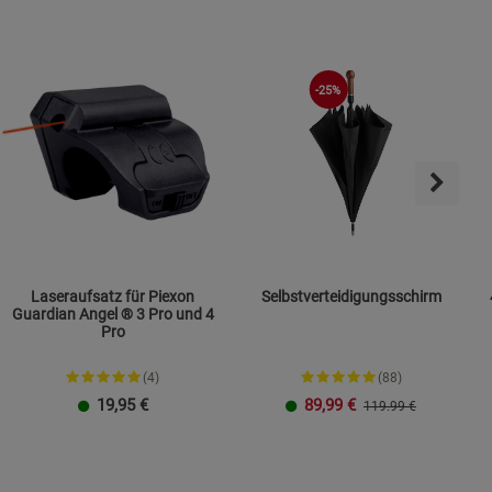
s
-25%
ies
Laseraufsatz für Piexon
Selbstverteidigungsschirm
Guardian Angel ® 3 Pro und 4
Pro
(4)
(88)
19,95
€
89,99
€
119.99 €