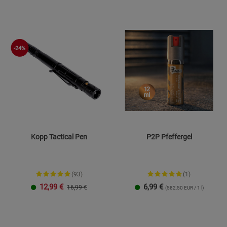
Statistik Cookies (2)
Statistik Cookie
Beschreibung Statistik Cookies
Cookie-Informationen
anzeigen
-24%
Marketing Cookies (3)
Marketing Cook
Beschreibung Marketing Cookies
Cookie-Informationen
anzeigen
Datenschutzerklärung
Impressum
Kopp Tactical Pen
P2P Pfeffergel
(93)
(1)
12,99
€
6,99
€
16,99 €
(582,50 EUR / 1 l)
12 ml
38 ml
150 ml