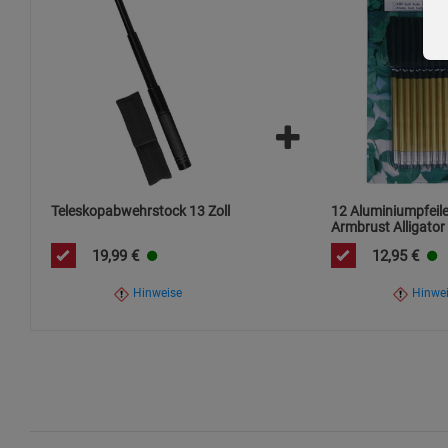
Entsorgung gemäß lokalen Vorschriften durchführen.
Produkt am Ende der Lebensdauer umweltgerecht
Teleskopabwehrstock 13 Zoll
12 Aluminiumpfeile
Armbrust Alligator
19,99
€
12,95
€
Hinweise
Hinwe