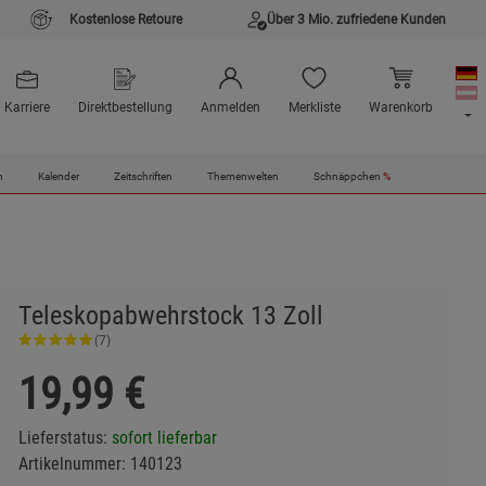
Kostenlose Retoure
Über 3 Mio. zufriedene Kunden
Karriere
Direktbestellung
Anmelden
Merkliste
Warenkorb
n
Kalender
Zeitschriften
Themenwelten
Schnäppchen
%
Teleskopabwehrstock 13 Zoll
(7)
19,99
€
Lieferstatus:
sofort lieferbar
Artikelnummer:
140123