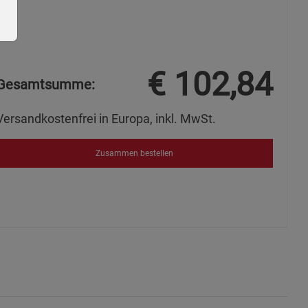
€
102,84
Gesamtsumme:
ie Gruppe
Versandkostenfrei in Europa, inkl. MwSt.
Zusammen bestellen
okies