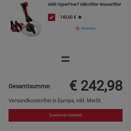
MSR HyperFlowT Mikrofilter Wasserfilter
Statistik Cookies (2)
Statistik Cookies
Beschreibung Statistik Cookies
140,00
€
Cookie-Informationen
anzeigen
Hinweise
Marketing Cookies (3)
Marketing Cookies
Beschreibung Marketing Cookies
=
Cookie-Informationen
anzeigen
Datenschutzerklärung
Impressum
€
242,98
Gesamtsumme:
Versandkostenfrei in Europa, inkl. MwSt.
Zusammen bestellen