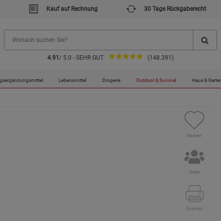
Kauf auf Rechnung
30 Tage Rückgaberecht
4.91
/ 5.0 - SEHR GUT
(148.391)
 Seals Dry-Bag
gsergänzungsmittel
Lebensmittel
Drogerie
Outdoor & Survival
Haus & Garte
Merken
Teilen
Drucken