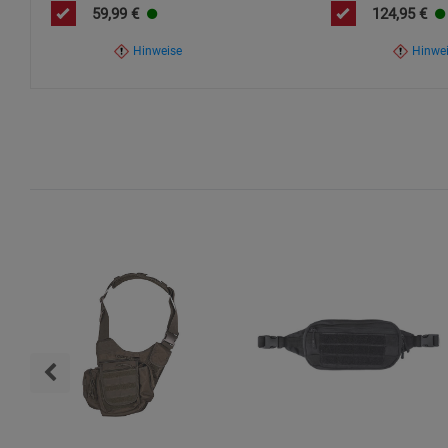
59,99
€
124,95
€
Hinweise
Hinwe