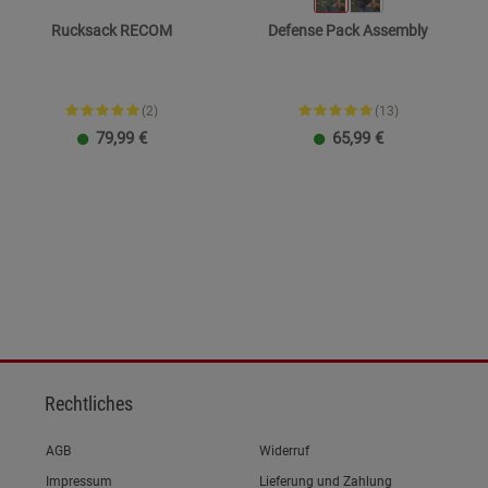
Rucksack RECOM
Defense Pack Assembly
(2)
(13)
79,99
€
65,99
€
Rechtliches
Link zum/zur
AGB
Widerruf
Link zum/zur
Impressum
Lieferung und Zahlung