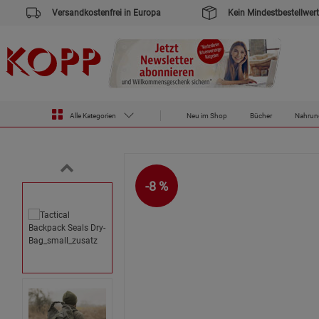
Versandkostenfrei in Europa
Kein Mindestbestellwert
Zur Startseite des Kopp Verlag Online-Shop
Outdoor & Survival
Rucksäcke & Taschen
Tactical Backpack
Alle Kategorien
Neu im Shop
Bücher
Nahrun
-8 %