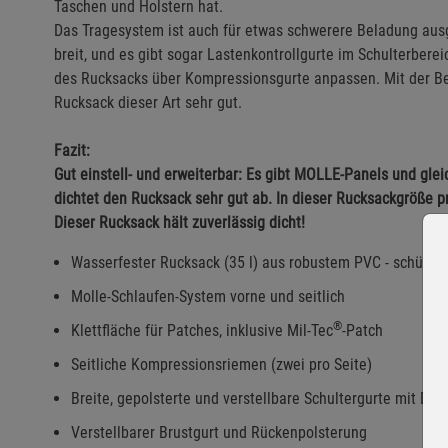
Taschen und Holstern hat.
Das Tragesystem ist auch für etwas schwerere Beladung ausge
breit, und es gibt sogar Lastenkontrollgurte im Schulterbere
des Rucksacks über Kompressionsgurte anpassen. Mit der Bel
Rucksack dieser Art sehr gut.
Fazit:
Gut einstell- und erweiterbar: Es gibt MOLLE-Panels und glei
dichtet den Rucksack sehr gut ab. In dieser Rucksackgröße pr
Dieser Rucksack hält zuverlässig dicht!
Wasserfester Rucksack (35 l) aus robustem PVC - schützt 
Molle-Schlaufen-System vorne und seitlich
®
Klettfläche für Patches, inklusive Mil-Tec
-Patch
Seitliche Kompressionsriemen (zwei pro Seite)
Breite, gepolsterte und verstellbare Schultergurte mit D-R
Verstellbarer Brustgurt und Rückenpolsterung