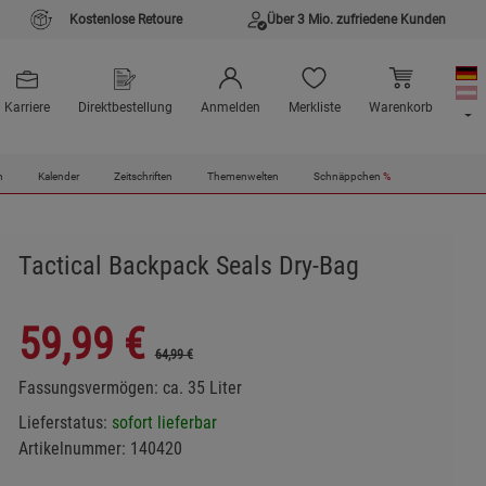
Kostenlose Retoure
Über 3 Mio. zufriedene Kunden
Karriere
Direktbestellung
Anmelden
Merkliste
Warenkorb
n
Kalender
Zeitschriften
Themenwelten
Schnäppchen
%
Tactical Backpack Seals Dry-Bag
59,99
€
64,99 €
Fassungsvermögen: ca. 35 Liter
Lieferstatus:
sofort lieferbar
Artikelnummer:
140420