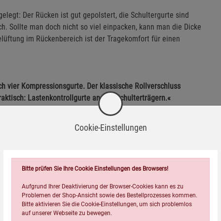
legt: Der Rücken ist gut gepolstert, die Schultergurte sind
ich. Sollte man doch nicht so viel einpacken, kann man die Dicke
üftung im Rückenbereich ist der Tragekomfort für einen
ch vier Kompressionsgurte. Der klassische Rollverschluss
aktisch: Lastenkontrollgurte an den Schulterträgern.«
Cookie-Einstellungen
den Inhalt vor Spritzwasser und kurzem Eintauchen
Bitte prüfen Sie Ihre Cookie Einstellungen des Browsers!
Aufgrund Ihrer Deaktivierung der Browser-Cookies kann es zu
Problemen der Shop-Ansicht sowie des Bestellprozesses kommen.
ing
Bitte aktivieren Sie die Cookie-Einstellungen, um sich problemlos
auf unserer Webseite zu bewegen.