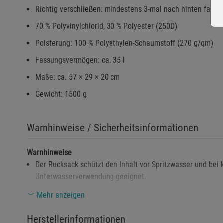
Richtig verschließen: mindestens 3-mal nach hinten falten
70 % Polyvinylchlorid, 30 % Polyester (250D)
Polsterung: 100 % Polyethylen-Schaumstoff (270 g/qm)
Fassungsvermögen: ca. 35 l
Maße: ca. 57 × 29 × 20 cm
Gewicht: 1500 g
Warnhinweise / Sicherheitsinformationen
Warnhinweise
Der Rucksack schützt den Inhalt vor Spritzwasser und bei 
Unterwasserverwendung geeignet.
Polyvinylchlorid (PVC) kann bei unsachgemäßer Handhabun
Mehr anzeigen
Entsorgungsmethoden beachten.
Herstellerinformationen
Das Tragen schwerer Lasten über längere Zeit kann zu kö