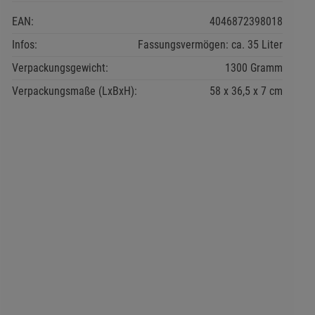
EAN:
4046872398018
Infos:
Fassungsvermögen: ca. 35 Liter
Verpackungsgewicht:
1300 Gramm
Verpackungsmaße (LxBxH):
58
36,5
7
cm