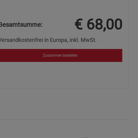
€
68,00
Gesamtsumme:
okies
Versandkostenfrei in Europa, inkl. MwSt.
Zusammen bestellen
s
ies