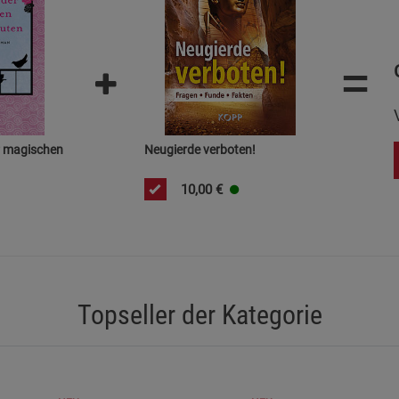
Beschreibung Notwendige Cookies
Cookie-Informationen
anzeigen
=
Funktionale Cookies (1)
Funktionale Co
Beschreibung Funktionale Cookies
Cookie-Informationen
anzeigen
r magischen
Neugierde verboten!
10,00
€
Statistik Cookies (2)
Statistik Cookie
Beschreibung Statistik Cookies
Cookie-Informationen
anzeigen
Marketing Cookies (3)
Topseller der Kategorie
Marketing Cook
Beschreibung Marketing Cookies
Cookie-Informationen
anzeigen