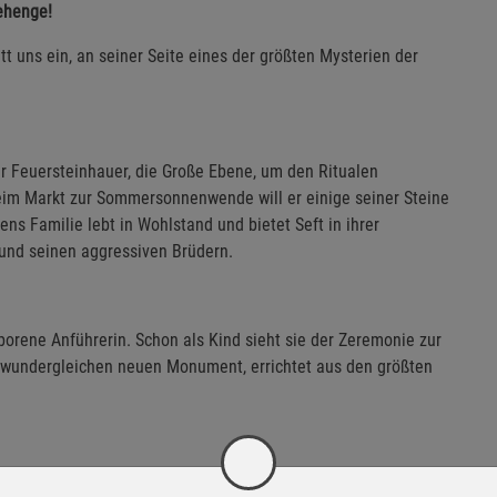
ehenge!
t uns ein, an seiner Seite eines der größten Mysterien der
r Feuersteinhauer, die Große Ebene, um den Ritualen
im Markt zur Sommersonnenwende will er einige seiner Steine
ns Familie lebt in Wohlstand und bietet Seft in ihrer
 und seinen aggressiven Brüdern.
eborene Anführerin. Schon als Kind sieht sie der Zeremonie zur
wundergleichen neuen Monument, errichtet aus den größten
d wird zu ihrem gemeinsamen Lebenswerk. Doch als Dürre die