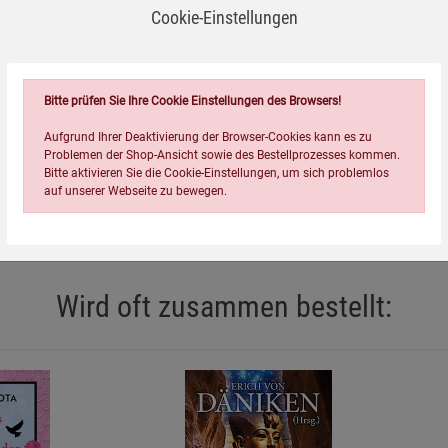
uern und Waldbewohnern - und eine grausame Gewalttat führt
Cookie-Einstellungen
ngen geschrieben und mich schon immer für Geschichten über
ollbringen. Und was könnte außergewöhnlicher sein als der
Bitte prüfen Sie Ihre Cookie Einstellungen des Browsers!
Aufgrund Ihrer Deaktivierung der Browser-Cookies kann es zu
Problemen der Shop-Ansicht sowie des Bestellprozesses kommen.
Bitte aktivieren Sie die Cookie-Einstellungen, um sich problemlos
auf unserer Webseite zu bewegen.
Wird oft zusammen bestellt:
Einstellungen speichern für die Gruppe
Einstellungen speichern für die Gruppe
Einstellungen speichern für d
Zurück
Einwilligung nicht erteilen
Notwendige Cookies (5)