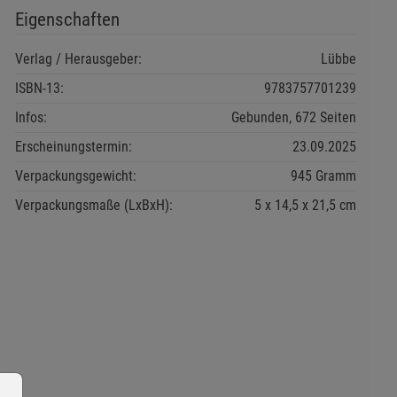
Eigenschaften
Verlag / Herausgeber:
Lübbe
ISBN-13:
9783757701239
Infos:
Gebunden, 672 Seiten
Erscheinungstermin:
23.09.2025
Verpackungsgewicht:
945 Gramm
Verpackungsmaße (LxBxH):
5
14,5
21,5
cm