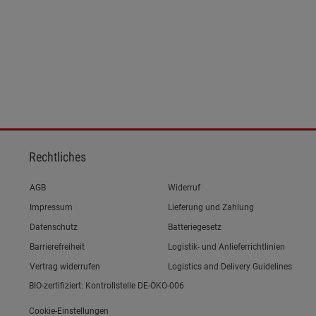
Rechtliches
Link zum/zur
AGB
Widerruf
Link zum/zur
Impressum
Lieferung und Zahlung
Link zum/zur
Datenschutz
Batteriegesetz
Link zum/zur
Barrierefreiheit
Logistik- und Anlieferrichtlinien
Vertrag widerrufen
Logistics and Delivery Guidelines
BIO-zertifiziert: Kontrollstelle DE-ÖKO-006
Cookie-Einstellungen