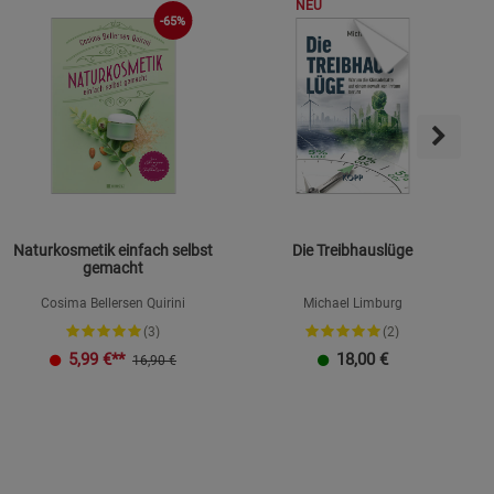
NEU
-65%
Naturkosmetik einfach selbst
Die Treibhauslüge
gemacht
Cosima Bellersen Quirini
Michael Limburg
(3)
(2)
K
5,99
€**
18,00
€
16,90 €