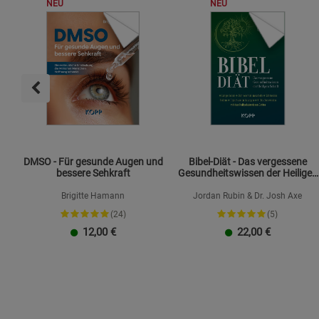
NEU
NEU
DMSO - Für gesunde Augen und
Bibel-Diät - Das vergessene
bessere Sehkraft
Gesundheitswissen der Heiligen
Schrift
Brigitte Hamann
Jordan Rubin & Dr. Josh Axe
(24)
(5)
12,00
€
22,00
€