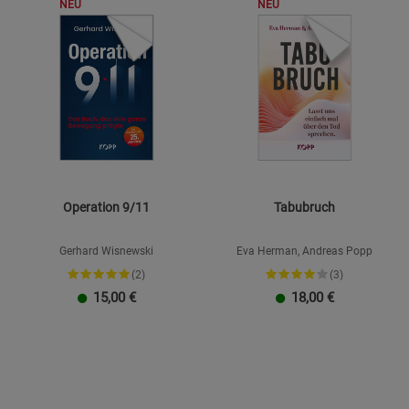
NEU
NEU
Datenschutzerklärung
Impressum
Operation 9/11
Tabubruch
Gerhard Wisnewski
Eva Herman, Andreas Popp
(2)
(3)
15,00
€
18,00
€