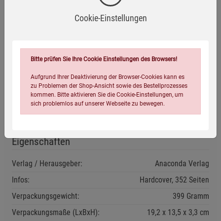
Ceaser über Leo Tolstoi bis hin zu Lenin
Cookie-Einstellungen
Was ich am meisten an ihm bewunderte, war die Gabe,
historische Epochen und Gestalten psychologisch und
künstlerisch lebendig zu machen. - Thomas Mann über
Stefan Zweig
Bitte prüfen Sie Ihre Cookie Einstellungen des Browsers!
Aufgrund Ihrer Deaktivierung der Browser-Cookies kann es
zu Problemen der Shop-Ansicht sowie des Bestellprozesses
kommen. Bitte aktivieren Sie die Cookie-Einstellungen, um
Ausstattung: Surbalin Linea mit Schmuckprägung
sich problemlos auf unserer Webseite zu bewegen.
Eigenschaften
Verlag / Herausgeber:
Anaconda Verlag
Infos:
Hardcover, 352 Seiten
Einstellungen speichern für die Gruppe
Einstellungen speichern für die Gruppe
Verpackungsgewicht:
399 Gramm
Verpackungsmaße (LxBxH):
19,2
13,5
3,3
cm
Einstellungen speichern für die Gruppe
Zurück
Einwilligung nicht erteilen