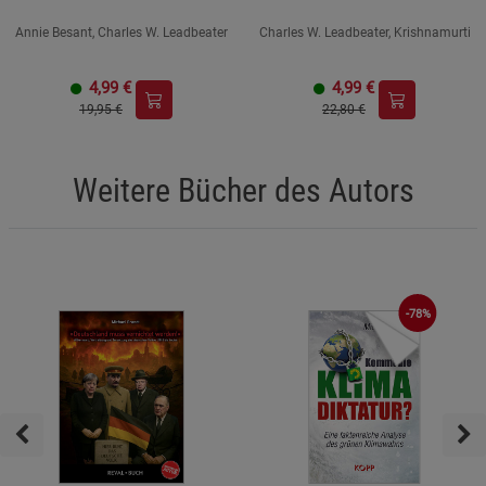
Annie Besant, Charles W. Leadbeater
Charles W. Leadbeater, Krishnamurti
4,99
€
4,99
€
19,95 €
22,80 €
Weitere Bücher des Autors
-78%