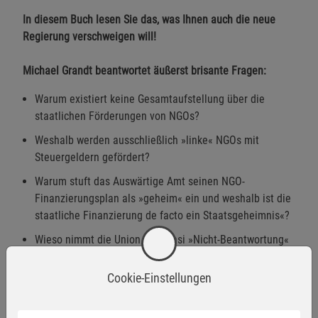
In diesem Buch lesen Sie das, was Ihnen auch die neue
Regierung verschweigen will!
Michael Grandt beantwortet äußerst brisante Fragen:
Warum existiert keine Gesamtaufstellung über die
staatlichen Förderungen von NGOs?
Weshalb werden ausschließlich »linke« NGOs mit
Steuergeldern gefördert?
Warum stuft das Auswärtige Amt seinen NGO-
Finanzierungsplan als »geheim« ein und weshalb ist die
staatliche Finanzierung de facto ein Staatsgeheimnis«?
Wieso nimmt die Union die quasi »Nicht-Beantwortung«
ihrer 551 Fragen klaglos hin?
Cookie-Einstellungen
Warum trafen sich Staatssekretäre, Staatsminister und
sogar der Bundeskanzler mit Correctiv?