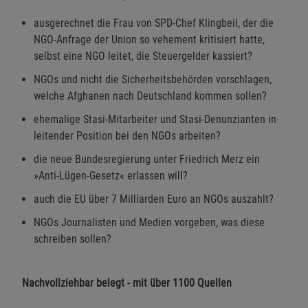
Cookie-Informationen
anzeigen
ausgerechnet die Frau von SPD-Chef Klingbeil, der die
NGO-Anfrage der Union so vehement kritisiert hatte,
selbst eine NGO leitet, die Steuergelder kassiert?
Funktionale Cookies (1)
Funktionale Cooki
NGOs und nicht die Sicherheitsbehörden vorschlagen,
Beschreibung Funktionale Cookies
welche Afghanen nach Deutschland kommen sollen?
Cookie-Informationen
anzeigen
ehemalige Stasi-Mitarbeiter und Stasi-Denunzianten in
leitender Position bei den NGOs arbeiten?
Statistik Cookies (2)
Statistik Cookies
die neue Bundesregierung unter Friedrich Merz ein
Beschreibung Statistik Cookies
»Anti-Lügen-Gesetz« erlassen will?
Cookie-Informationen
anzeigen
auch die EU über 7 Milliarden Euro an NGOs auszahlt?
NGOs Journalisten und Medien vorgeben, was diese
Marketing Cookies (3)
Marketing Cookies
schreiben sollen?
Beschreibung Marketing Cookies
Cookie-Informationen
anzeigen
Nachvollziehbar belegt - mit über 1100 Quellen
Datenschutzerklärung
Impressum