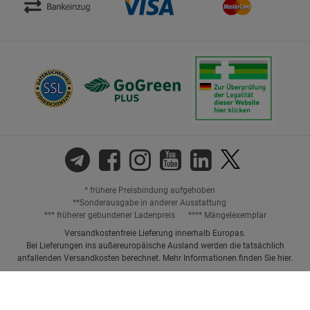
* frühere Preisbindung aufgehoben
**Sonderausgabe in anderer Ausstattung
*** früherer gebundener Ladenpreis
**** Mängelexemplar
Versandkostenfreie Lieferung innerhalb Europas.
Bei Lieferungen ins außereuropäische Ausland werden die tatsächlich
anfallenden Versandkosten berechnet. Mehr Informationen finden Sie
hier
.
Preisangaben inkl. gesetzl. MwSt. und ggf. zzgl.
Versandkosten.