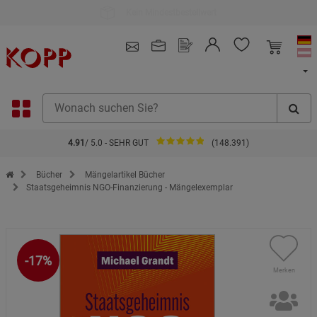
Kauf auf Rechnung
4.91
/ 5.0 - SEHR GUT
(148.391)
Zur Startseite des Kopp Verlag Online-Shop
Bücher
Mängelartikel Bücher
Staatsgeheimnis NGO-Finanzierung - Mängelexemplar
-17%
Merken