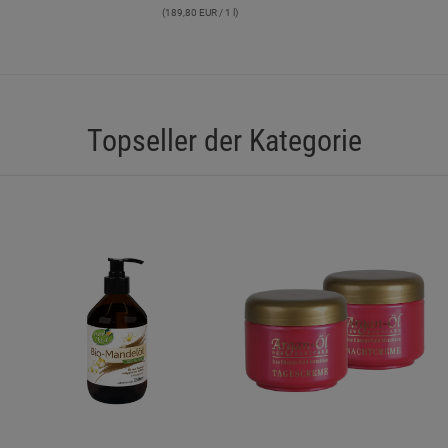
(189,80 EUR / 1 l)
Statistik Cookies (2)
Statistik Cookie
Beschreibung Statistik Cookies
Cookie-Informationen
anzeigen
Topseller der Kategorie
Marketing Cookies (3)
Marketing Cook
Beschreibung Marketing Cookies
Cookie-Informationen
anzeigen
Datenschutzerklärung
Impressum