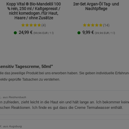
Kopp Vital ® Bio-Mandelöl 100
2er-Set Argan-Öl Tag- und
% rein, 250 ml / Kaltgepresst /
Nachtpflege
nicht komedogen /für Haut,
Haare / ohne Zusätze
(4)
(14)
24,99
€
9,99
€
(99,96 EUR / 1 l)
(39,96 EUR / 1 l)
1 Packung
nsitiv Tagescreme, 50ml"
e das jeweilige Produkt bei uns erworben haben. Sie geben individuelle Erfahru
ektiv geprüfte Tatsachen zu verstehen.
L. aus Reichenbach
in zufrieden, zieht leicht in die Haut ein und hält lange an. Ich bekommer kein
ischen Reaktionen. Ich finde es gut dass die Creme Termalwasser enthält.
K. aus Augsburg