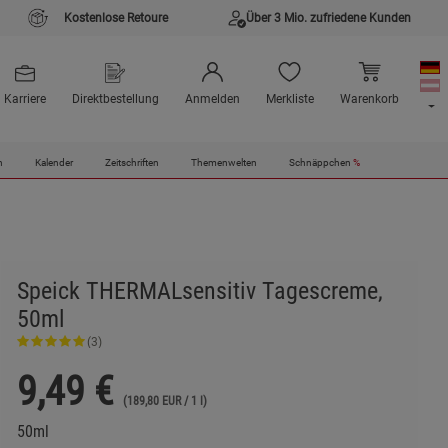
Kostenlose Retoure
Über 3 Mio. zufriedene Kunden
Karriere
Direktbestellung
Anmelden
Merkliste
Warenkorb
n
Kalender
Zeitschriften
Themenwelten
Schnäppchen
%
Speick THERMALsensitiv Tagescreme,
50ml
(3)
9,49
€
(189,80 EUR / 1 l)
50ml