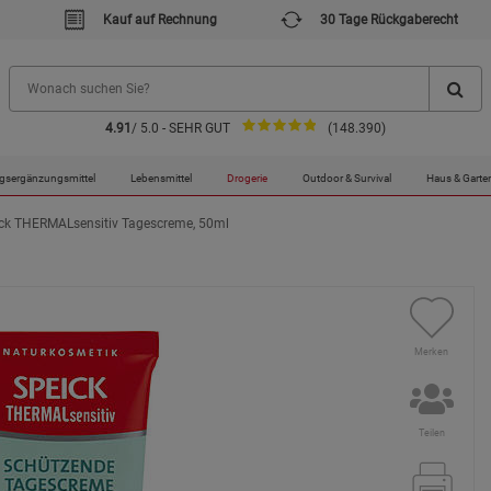
Kauf auf Rechnung
30 Tage Rückgaberecht
4.91
/ 5.0 - SEHR GUT
(148.390)
gsergänzungsmittel
Lebensmittel
Drogerie
Outdoor & Survival
Haus & Garte
ck THERMALsensitiv Tagescreme, 50ml
Merken
Teilen