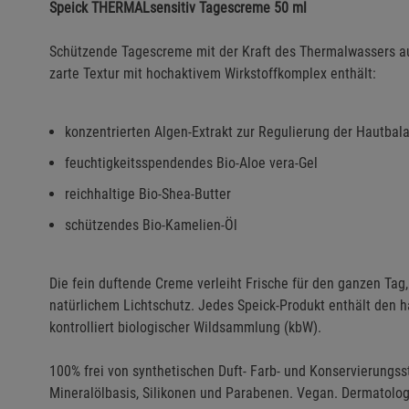
Speick THERMALsensitiv Tagescreme 50 ml
Schützende Tagescreme mit der Kraft des Thermalwassers a
zarte Textur mit hochaktivem Wirkstoffkomplex enthält:
konzentrierten Algen-Extrakt zur Regulierung der Hautbal
feuchtigkeitsspendendes Bio-Aloe vera-Gel
reichhaltige Bio-Shea-Butter
schützendes Bio-Kamelien-Öl
Die fein duftende Creme verleiht Frische für den ganzen Tag,
natürlichem Lichtschutz. Jedes Speick-Produkt enthält den 
kontrolliert biologischer Wildsammlung (kbW).
100% frei von synthetischen Duft- Farb- und Konservierungss
Mineralölbasis, Silikonen und Parabenen. Vegan. Dermatologi