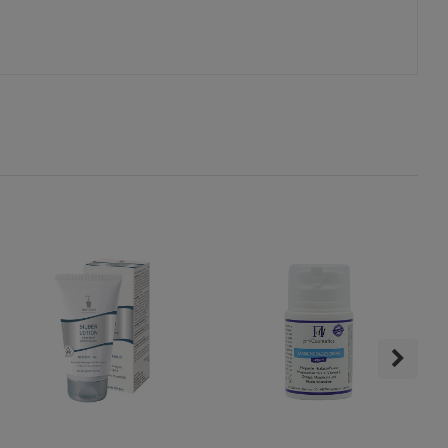
s
ies