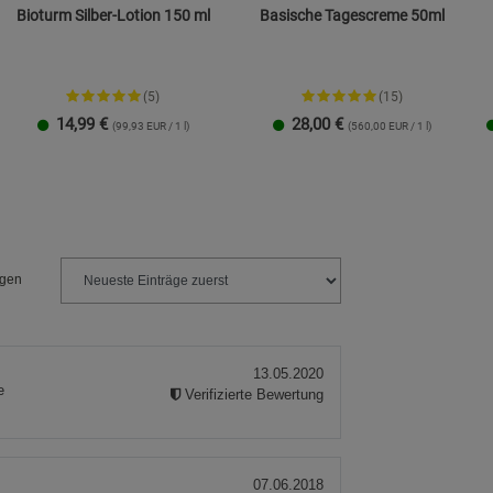
Bioturm Silber-Lotion 150 ml
Basische Tagescreme 50ml
(5)
(15)
14,99
€
28,00
€
(99,93 EUR / 1 l)
(560,00 EUR / 1 l)
ngen
13.05.2020
e
Verifizierte Bewertung
07.06.2018