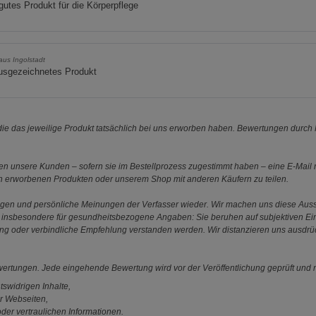
gutes Produkt für die Körperpflege
aus Ingolstadt
ausgezeichnetes Produkt
e das jeweilige Produkt tatsächlich bei uns erworben haben. Bewertungen durch P
 unsere Kunden – sofern sie im Bestellprozess zugestimmt haben – eine E-Mail m
en erworbenen Produkten oder unserem Shop mit anderen Käufern zu teilen.
ungen und persönliche Meinungen der Verfasser wieder. Wir machen uns diese Au
s gilt insbesondere für gesundheitsbezogene Angaben: Sie beruhen auf subjektiven 
ung oder verbindliche Empfehlung verstanden werden. Wir distanzieren uns ausdr
ewertungen. Jede eingehende Bewertung wird vor der Veröffentlichung geprüft und n
tswidrigen Inhalte,
r Webseiten,
der vertraulichen Informationen.