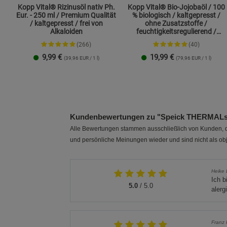
Kopp Vital® Rizinusöl nativ Ph.
Kopp Vital® Bio-Jojobaöl / 100
Eur. - 250 ml / Premium Qualität
% biologisch / kaltgepresst /
/ kaltgepresst / frei von
ohne Zusatzstoffe /
Alkaloiden
feuchtigkeitsregulierend /
Hautpflege
(266)
(40)
9,99
€
19,99
€
(39,96 EUR / 1 l)
(79,96 EUR / 1 l)
Kundenbewertungen zu "Speick THERMALse
Alle Bewertungen stammen ausschließlich von Kunden, di
und persönliche Meinungen wieder und sind nicht als obj
Heike 
Ich b
5.0
/ 5.0
alerg
Franz 