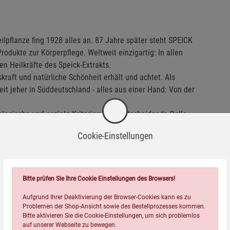
ilpflanze fing 1928 alles an. 87 Jahre später steht SPEICK
rodukte zur Körperpflege. Weltweit einzigartig: In allen
n Heilkräfte des Speick-Extrakts.
raft und natürliche Schönheit erhält und achtet. Als
t jeher in Süddeutschland - alles aus einer Hand: Von der
logische und soziale Kriterien eine entscheidende Rolle.
 der Region zusammenzuarbeiten, um lange Transportwege zu
Cookie-Einstellungen
f zu stärken.
turkosmetik den Deutschen Nachhaltigkeitspreis erhalten.
mensführung hat bei SPEICK Naturkosmetik höchste Priorität
hl im Kleinen als auch im Großen.
Bitte prüfen Sie Ihre Cookie Einstellungen des Browsers!
Aufgrund Ihrer Deaktivierung der Browser-Cookies kann es zu
Problemen der Shop-Ansicht sowie des Bestellprozesses kommen.
Bitte aktivieren Sie die Cookie-Einstellungen, um sich problemlos
auf unserer Webseite zu bewegen.