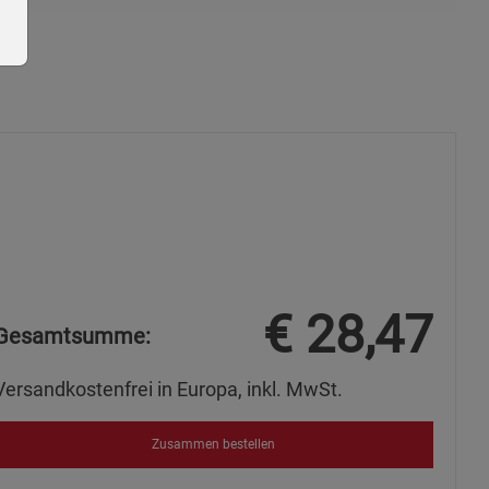
ie Gruppe
€
28,47
Gesamtsumme:
okies
Versandkostenfrei in Europa, inkl. MwSt.
Zusammen bestellen