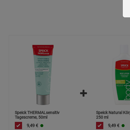
Speick THERMALsensitiv
Speick Natural Kör
Tagescreme, 50ml
250 ml
9,49
€
9,49
€