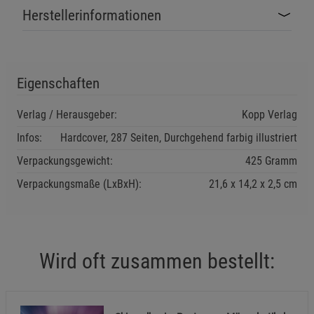
Herstellerinformationen
Einstellungen speichern für die Gruppe
Einstellungen speichern für die Gruppe
Eigenschaften
Einstellungen speichern für die Gruppe
Verlag / Herausgeber:
Kopp Verlag
Zurück
Einwilligung nicht erteilen
Infos:
Hardcover, 287 Seiten, Durchgehend farbig illustriert
Notwendige Cookies (5)
Verpackungsgewicht:
425 Gramm
Beschreibung Notwendige Cookies
Verpackungsmaße (LxBxH):
21,6
14,2
2,5
cm
Cookie-Informationen
anzeigen
Funktionale Cookies (1)
Funktionale Cooki
Wird oft zusammen bestellt:
Beschreibung Funktionale Cookies
Cookie-Informationen
anzeigen