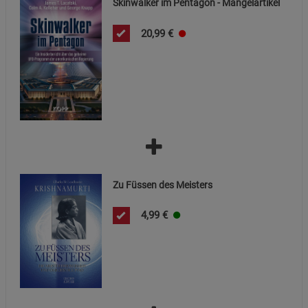
Skinwalker im Pentagon - Mängelartikel
Statistik Cookies (2)
Statistik Cookies
20,99
€
Beschreibung Statistik Cookies
Cookie-Informationen
anzeigen
Marketing Cookies (3)
Marketing Cookies
Beschreibung Marketing Cookies
Cookie-Informationen
anzeigen
Datenschutzerklärung
Impressum
Zu Füssen des Meisters
4,99
€