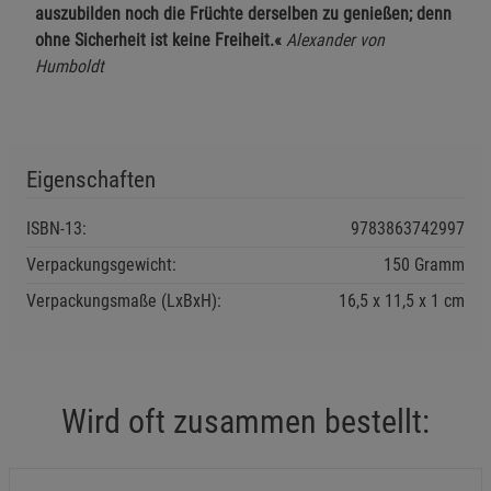
auszubilden noch die Früchte derselben zu genießen; denn
ohne Sicherheit ist keine Freiheit.«
Alexander von
Humboldt
Einstellungen speichern für die Gruppe
Einstellungen speichern für die Gruppe
Einstellungen speichern für die Gruppe
Zurück
Einwilligung nicht erteilen
Eigenschaften
Notwendige Cookies (5)
ISBN-13:
9783863742997
Beschreibung Notwendige Cookies
Verpackungsgewicht:
150 Gramm
Cookie-Informationen
anzeigen
Verpackungsmaße (LxBxH):
16,5
11,5
1
cm
Funktionale Cookies (1)
Funktionale Cooki
Beschreibung Funktionale Cookies
Cookie-Informationen
anzeigen
Wird oft zusammen bestellt:
Statistik Cookies (2)
Statistik Cookies