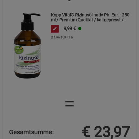
Kopp Vital® Rizinusöl nativ Ph. Eur. - 250
ml / Premium Qualität / kaltgepresst /
frei von Alkaloiden
9,99
€
(39,96 EUR / 1 l)
=
€
23,97
Gesamtsumme: