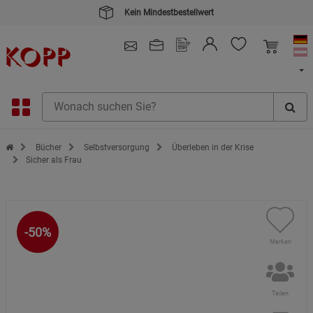
Kein Mindestbestellwert
4.91
/ 5.0 - SEHR GUT
(148.391)
Zur Startseite des Kopp Verlag Online-Shop
Bücher
Selbstversorgung
Überleben in der Krise
Sicher als Frau
-50%
Merken
Teilen