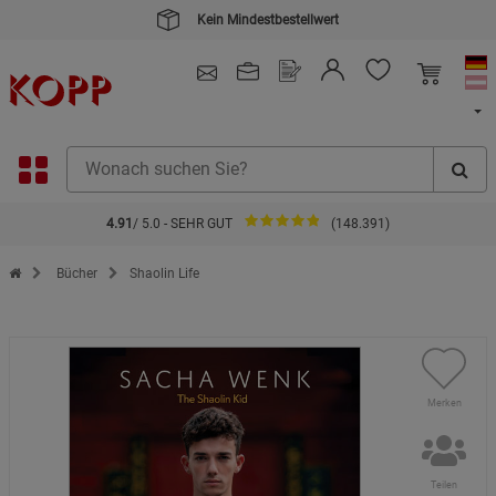
Kein Mindestbestellwert
4.91
/ 5.0 - SEHR GUT
(148.391)
Zur Startseite des Kopp Verlag Online-Shop
Bücher
Shaolin Life
Merken
Teilen