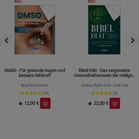
NEU
NEU
DMSO - Für gesunde Augen und
Bibel-Diät - Das vergessene
bessere Sehkraft
Gesundheitswissen der Heiligen
Schrift
Brigitte Hamann
Jordan Rubin & Dr. Josh Axe
(24)
(5)
12,00
€
22,00
€