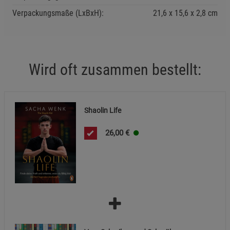
Verpackungsmaße (LxBxH):
21,6
15,6
2,8
cm
Notwendige Cookies (5)
Beschreibung Notwendige Cookies
Cookie-Informationen
anzeigen
Wird oft zusammen bestellt:
Funktionale Cookies (1)
Funktionale Cooki
Beschreibung Funktionale Cookies
Shaolin Life
Cookie-Informationen
anzeigen
26,00
€
Statistik Cookies (2)
Statistik Cookies
Beschreibung Statistik Cookies
Cookie-Informationen
anzeigen
Marketing Cookies (3)
Marketing Cookies
Beschreibung Marketing Cookies