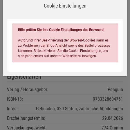
erreichen – egal, was du dir vornimmst.
Cookie-Einstellungen
Junger deutscher Shaolin-Mönch und Influencer mit
riesiger Fangemeinde. Weltweit bekannt als »The Shaolin
Bitte prüfen Sie Ihre Cookie Einstellungen des Browsers!
Kid«.
Aufgrund Ihrer Deaktivierung der Browser-Cookies kann es
zu Problemen der Shop-Ansicht sowie des Bestellprozesses
Herstellerinformationen
kommen. Bitte aktivieren Sie die Cookie-Einstellungen, um
sich problemlos auf unserer Webseite zu bewegen.
Eigenschaften
Verlag / Herausgeber:
Penguin
ISBN-13:
9783328604761
Einstellungen speichern für die Gruppe
Einstellungen speichern für die Gruppe
Infos:
Gebunden, 320 Seiten, zahlreiche Abbildungen
Erscheinungstermin:
29.04.2026
Einstellungen speichern für die Gruppe
Zurück
Einwilligung nicht erteilen
Verpackungsgewicht:
774 Gramm