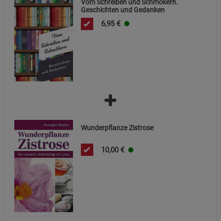
Vom Schreiben und Schmökern.
Geschichten und Gedanken
Cookie-Informationen
anzeigen
6,95
€
Datenschutzerklärung
Impressum
Wunderpflanze Zistrose
10,00
€