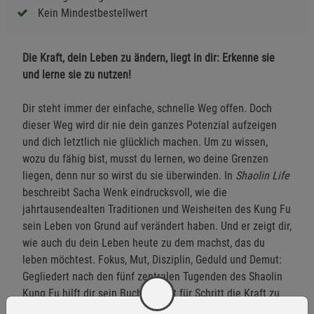
Kein Mindestbestellwert
Die Kraft, dein Leben zu ändern, liegt in dir: Erkenne sie
und lerne sie zu nutzen!
Dir steht immer der einfache, schnelle Weg offen. Doch
dieser Weg wird dir nie dein ganzes Potenzial aufzeigen
und dich letztlich nie glücklich machen. Um zu wissen,
wozu du fähig bist, musst du lernen, wo deine Grenzen
liegen, denn nur so wirst du sie überwinden. In
Shaolin Life
beschreibt Sacha Wenk eindrucksvoll, wie die
jahrtausendealten Traditionen und Weisheiten des Kung Fu
sein Leben von Grund auf verändert haben. Und er zeigt dir,
wie auch du dein Leben heute zu dem machst, das du
leben möchtest. Fokus, Mut, Disziplin, Geduld und Demut:
Gegliedert nach den fünf zentralen Tugenden des Shaolin
Kung Fu hilft dir sein Buch, Schritt für Schritt die Kraft zu
erwecken, die bereits tief in dir steckt, um so jedes Ziel zu