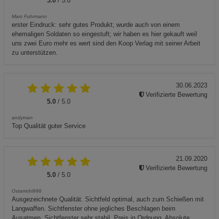
5.0
/ 5.0
Marc Fuhrmann
erster Eindruck: sehr gutes Produkt; wurde auch von einem
ehemaligen Soldaten so eingestuft; wir haben es hier gekauft weil
uns zwei Euro mehr es wert sind den Koop Verlag mit seiner Arbeit
zu unterstützen.
30.06.2023
Verifizierte Bewertung
5.0
/ 5.0
andyman
Top Qualität guter Service
21.09.2020
Verifizierte Bewertung
5.0
/ 5.0
Ostarrichi996
Ausgezeichnete Qualität. Sichtfeld optimal, auch zum Schießen mit
Langwaffen. Sichtfenster ohne jegliches Beschlagen beim
Ausatmen. Sichtfenster sehr stabil. Preis in Ordnung. Absolute