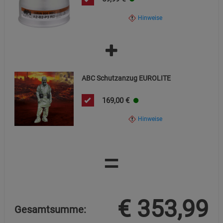
Hinweise
ABC Schutzanzug EUROLITE
169,00
€
Hinweise
=
€
353,99
Gesamtsumme: