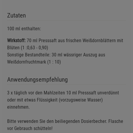
Einstellungen speichern für die Gruppe
Einstellungen speichern für die Gruppe
Zutaten
Einstellungen speichern für die Gruppe
Zurück
Einwilligung nicht erteilen
100 ml enthalten:
Wirkstoff:
70 ml Presssaft aus frischen Weißdornblättern mit
Notwendige Cookies (5)
Blüten (1 :0,63 - 0,90)
Beschreibung Notwendige Cookies
Sonstige Bestandteile: 30 ml wässriger Auszug aus
Weißdornfruchtmark (1 : 10)
Cookie-Informationen
anzeigen
Anwendungsempfehlung
Funktionale Cookies (1)
Funktionale Cooki
Beschreibung Funktionale Cookies
3 x täglich vor den Mahlzeiten 10 ml Presssaft unverdünnt
Cookie-Informationen
anzeigen
oder mit etwas Flüssigkeit (vorzugsweise Wasser)
einnehmen.
Statistik Cookies (2)
Statistik Cookies
Bitte verwenden Sie den beiliegenden Dosierbecher. Flasche
Beschreibung Statistik Cookies
vor Gebrauch schütteln!