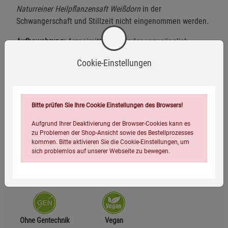
Naturreiner Heilpflanzensaft Weißdorn
in der
Schwangerschaft und Stillzeit nicht eingenommen werden.
Aufbewahrung:
Arzneimittel für Kinder unzugänglich
aufbewahren. Nach Anbruch bei 2 - 8 °C im Kühlschrank
Cookie-Einstellungen
gelagert bis zu 2 Wochen haltbar.
Zu Risiken und Nebenwirkungen lesen Sie die
Packungsbeilage und fragen Sie Ihre Ärztin, Ihren Arzt oder
Bitte prüfen Sie Ihre Cookie Einstellungen des Browsers!
in Ihrer Apotheke.
Aufgrund Ihrer Deaktivierung der Browser-Cookies kann es
zu Problemen der Shop-Ansicht sowie des Bestellprozesses
kommen. Bitte aktivieren Sie die Cookie-Einstellungen, um
Herstellerinformationen
sich problemlos auf unserer Webseite zu bewegen.
Ohne Gentechnik
Vegan