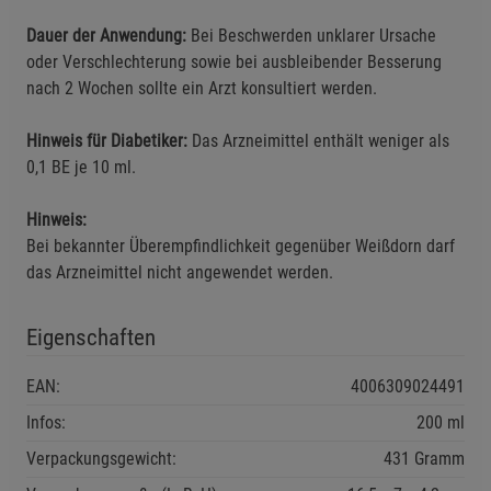
Cookie-Informationen
anzeigen
Dauer der Anwendung:
Bei Beschwerden unklarer Ursache
oder Verschlechterung sowie bei ausbleibender Besserung
Marketing Cookies (3)
Marketing Cookies
nach 2 Wochen sollte ein Arzt konsultiert werden.
Beschreibung Marketing Cookies
Cookie-Informationen
anzeigen
Hinweis für Diabetiker:
Das Arzneimittel enthält weniger als
0,1 BE je 10 ml.
Datenschutzerklärung
Impressum
Hinweis:
Bei bekannter Überempfindlichkeit gegenüber Weißdorn darf
das Arzneimittel nicht angewendet werden.
Eigenschaften
EAN:
4006309024491
Infos:
200 ml
Verpackungsgewicht:
431 Gramm