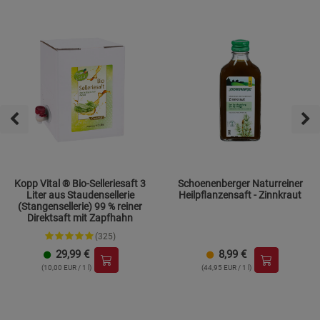
Kopp Vital ® Bio-Selleriesaft 3
Schoenenberger Naturreiner
Liter aus Staudensellerie
Heilpflanzensaft - Zinnkraut
(Stangensellerie) 99 % reiner
Direktsaft mit Zapfhahn
(325)
29,99
€
8,99
€
(10,00 EUR / 1 l)
(44,95 EUR / 1 l)