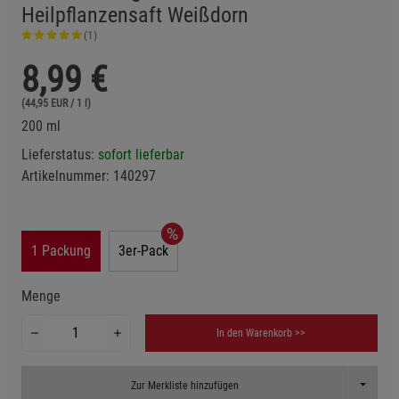
Heilpflanzensaft Weißdorn
(1)
8,99
€
(44,95 EUR / 1 l)
200 ml
Lieferstatus:
sofort lieferbar
Artikelnummer:
140297
1 Packung
3er-Pack
Menge
In den Warenkorb >>
Toggle D
Zur Merkliste hinzufügen