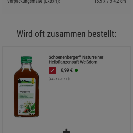
Verpackungsmaße (LxBxH):
16,5
7
4,2
cm
Wird oft zusammen bestellt:
®
Schoenenberger
Naturreiner
Heilpflanzensaft Weißdorn
8,99
€
(44,95 EUR / 1 l)