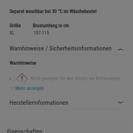
Separat waschbar bei 30 °C im Wäschebeutel
Marketing Cookies (3)
Marketing Cookies
Beschreibung Marketing Cookies
Größe Brustumfang in cm
Cookie-Informationen
anzeigen
XL 107-115
Datenschutzerklärung
Impressum
Warnhinweise / Sicherheitsinformationen
Warnhinweise
Nicht geeignet für den Schutz vor Kettensägen.
Mehr anzeigen
Enthält schnitthemmende Materialien, deren Fasern bei
unsachgemäßer Handhabung Hautirritationen
Herstellerinformationen
verursachen können.
Vermeiden Sie direkten Hautkontakt mit beschädigtem
Material.
Eigenschaften