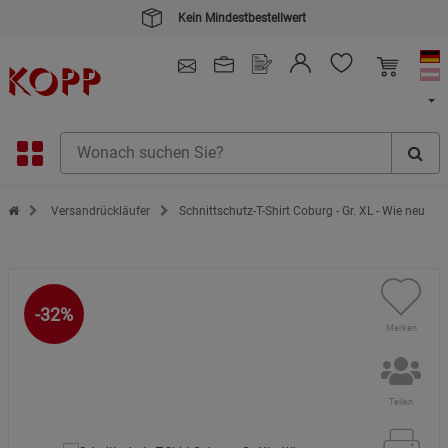
Kein Mindestbestellwert
4.91
/ 5.0 - SEHR GUT
(148.391)
Zur Startseite des Kopp Verlag Online-Shop
Versandrückläufer
Schnittschutz-T-Shirt Coburg - Gr. XL - Wie neu
-32%
Merken
Teilen