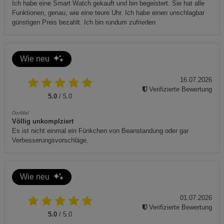
Ich habe eine Smart Watch gekauft und bin begeistert. Sie hat alle
Funktionen, genau, wie eine teure Uhr. Ich habe einen unschlagbar
Zusätzliche Hinweise
günstigen Preis bezahlt. Ich bin rundum zufrieden
Entsorgung gemäß den lokalen Vorschriften für textile
Schutzkleidung.
Wie neu
Produkt ist CE-gekennzeichnet und entspricht den EU-
16.07.2026
Vorschriften für persönliche Schutzausrüstung.
Verifizierte Bewertung
5.0
/ 5.0
Recyclingmöglichkeiten prüfen, um Umweltauswirkungen
DorWal
Völlig unkomplziert
zu minimieren.
Es ist nicht einmal ein Fünkchen von Beanstandung oder gar
Verbesserungsvorschläge.
Wie neu
01.07.2026
Verifizierte Bewertung
5.0
/ 5.0