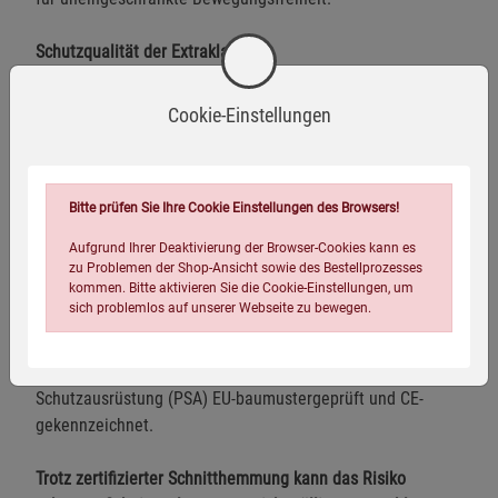
Schutzqualität der Extraklasse
Brunnirok Premiumprodukte, die in Deutschland und
Cookie-Einstellungen
Europa hergestellt werden, stehen für unabhängig
zertifizierten Schnittschutz, der auch strengsten EU-
Richtlinien entspricht. Gut zu wissen: Das in einem
Bitte prüfen Sie Ihre Cookie Einstellungen des Browsers!
speziellen Verfahren hergestellte schnitthemmende
Material wird ausschließlich in Deutschland produziert.
Aufgrund Ihrer Deaktivierung der Browser-Cookies kann es
Gemäß den Prüfnormen DIN EN 388:2003 und DIN EN
zu Problemen der Shop-Ansicht sowie des Bestellprozesses
kommen. Bitte aktivieren Sie die Cookie-Einstellungen, um
388:2017 weist das Material eine Schnitthemmung auf, die
sich problemlos auf unserer Webseite zu bewegen.
es für eine Zertifizierung der höchsten Leistungsstufe
(Level 5) qualifiziert. Darüber hinaus sind Brunnirok-
Produkte nach Verordnung (EU) 2016/425 über persönliche
Schutzausrüstung (PSA) EU-baumustergeprüft und CE-
gekennzeichnet.
Trotz zertifizierter Schnitthemmung kann das Risiko