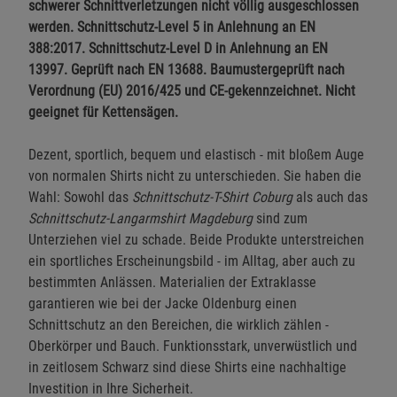
schwerer Schnittverletzungen nicht völlig ausgeschlossen
Einstellungen speichern für die Gruppe
Einstellungen speichern für die Gruppe
werden. Schnittschutz-Level 5 in Anlehnung an EN
388:2017. Schnittschutz-Level D in Anlehnung an EN
Einstellungen speichern für die Gruppe
Zurück
Einwilligung nicht erteilen
13997. Geprüft nach EN 13688. Baumustergeprüft nach
Verordnung (EU) 2016/425 und CE-gekennzeichnet. Nicht
Notwendige Cookies (5)
geeignet für Kettensägen.
Beschreibung Notwendige Cookies
Dezent, sportlich, bequem und elastisch - mit bloßem Auge
Cookie-Informationen
anzeigen
von normalen Shirts nicht zu unterschieden. Sie haben die
Wahl: Sowohl das
Schnittschutz-T-Shirt Coburg
als auch das
Schnittschutz-Langarmshirt Magdeburg
sind zum
Funktionale Cookies (1)
Funktionale Cooki
Unterziehen viel zu schade. Beide Produkte unterstreichen
Beschreibung Funktionale Cookies
ein sportliches Erscheinungsbild - im Alltag, aber auch zu
Cookie-Informationen
anzeigen
bestimmten Anlässen. Materialien der Extraklasse
garantieren wie bei der Jacke Oldenburg einen
Schnittschutz an den Bereichen, die wirklich zählen -
Statistik Cookies (2)
Statistik Cookies
Oberkörper und Bauch. Funktionsstark, unverwüstlich und
Beschreibung Statistik Cookies
in zeitlosem Schwarz sind diese Shirts eine nachhaltige
Cookie-Informationen
anzeigen
Investition in Ihre Sicherheit.