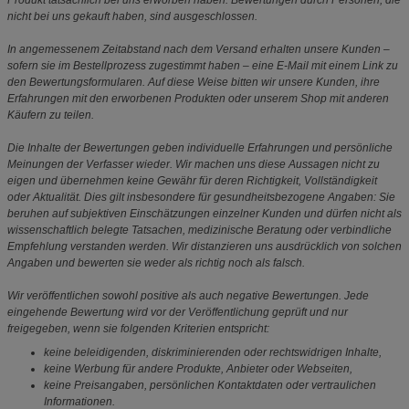
Produkt tatsächlich bei uns erworben haben. Bewertungen durch Personen, die
nicht bei uns gekauft haben, sind ausgeschlossen.
In angemessenem Zeitabstand nach dem Versand erhalten unsere Kunden –
sofern sie im Bestellprozess zugestimmt haben – eine E-Mail mit einem Link zu
den Bewertungsformularen. Auf diese Weise bitten wir unsere Kunden, ihre
Erfahrungen mit den erworbenen Produkten oder unserem Shop mit anderen
Käufern zu teilen.
Die Inhalte der Bewertungen geben individuelle Erfahrungen und persönliche
Meinungen der Verfasser wieder. Wir machen uns diese Aussagen nicht zu
eigen und übernehmen keine Gewähr für deren Richtigkeit, Vollständigkeit
oder Aktualität. Dies gilt insbesondere für gesundheitsbezogene Angaben: Sie
beruhen auf subjektiven Einschätzungen einzelner Kunden und dürfen nicht als
wissenschaftlich belegte Tatsachen, medizinische Beratung oder verbindliche
Empfehlung verstanden werden. Wir distanzieren uns ausdrücklich von solchen
Angaben und bewerten sie weder als richtig noch als falsch.
Wir veröffentlichen sowohl positive als auch negative Bewertungen. Jede
eingehende Bewertung wird vor der Veröffentlichung geprüft und nur
freigegeben, wenn sie folgenden Kriterien entspricht:
keine beleidigenden, diskriminierenden oder rechtswidrigen Inhalte,
keine Werbung für andere Produkte, Anbieter oder Webseiten,
keine Preisangaben, persönlichen Kontaktdaten oder vertraulichen
Informationen.