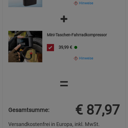
Hinweise
Kennzeichnung in Verkehr gebracht werden.
Elektroaltgeräte dürfen nicht über den Hausmüll
entsorgt werden. Das Produkt ist einer getrennten
Mini-Taschen-Fahrradkompressor
Sammlung an den dafür vorgesehenen Rückgabe- und
39,99
€
Sammelstellen zuzuführen.
Hinweise
Hinweis:
Bitte beachten Sie zusätzlich die Angaben zur
sicheren Verwendung, die dem Produkt oder seiner
Verpackung beigefügt sind.
=
€
87,97
Gesamtsumme:
Versandkostenfrei in Europa, inkl. MwSt.