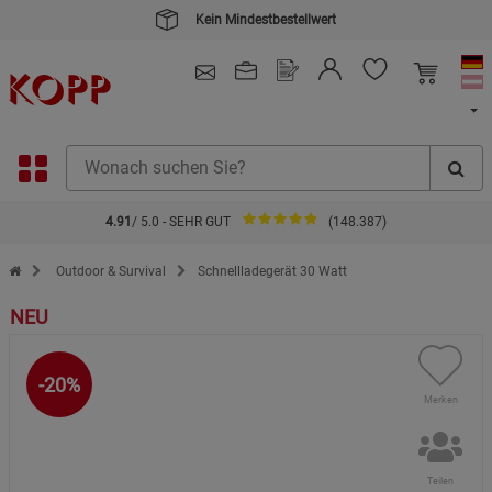
Kein Mindestbestellwert
4.91
/ 5.0 - SEHR GUT
(148.387)
Zur Startseite des Kopp Verlag Online-Shop
Outdoor & Survival
Schnellladegerät 30 Watt
NEU
-20%
Merken
Teilen